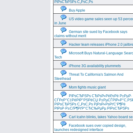
РїРѕСЂРЅРѕ С„РѕС‚Рѕ
Buy Apple
US video game sales seen up 53 perce
in June
German site sued by Facebook says
claims without merit
Hacker team releases iPhone 2.0 jailbr
Microsoft Buys Natural-Language Sear
Tech
iPhone 3G availability plummets
Threat To California's Salmon And
Steelhead
Mom fights music giant
РїРѕСЂРЅРѕ СЂРѕР»РёРєРё Р±РµР·
СЃРєР°С‡РёРІР°РЅРёСЏ Р±РµСЃРїР»Р°С‚РЅ
РїРѕСЂРЅРѕ С„РѕС‚Рѕ РјРѕР»РѕРґС‘Р¶Рё
РІРѕР·Р±СѓР¶РґР°СЋС‰РµРµ РїРѕСЂРЅРѕ
Carl Icahn blinks, takes Yahoo board se
Facebook sues over copied design,
launches redesigned interface