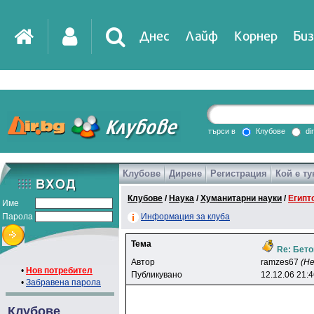
Днес
Лайф
Корнер
Биз
IT
DirTV
Impressio
търси в
Клубове
di
Клубове
Дирене
Регистрация
Кой е ту
Games
Клубове
/
Наука
/
Хуманитарни науки
/
Египт
Име
Парола
Информация за клуба
Тема
Re: Бето
Автор
ramzes67
(Н
•
Нов потребител
Публикувано
12.12.06 21:
•
Забравена парола
Клубове