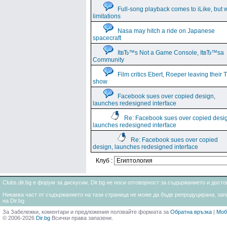
Full-song playback comes to iLike, but w
limitations
Nasa may hitch a ride on Japanese
spacecraft
ItвЂ™s Not a Game Console, ItвЂ™sa
Community
Film critics Ebert, Roeper leaving their 
show
Facebook sues over copied design,
launches redesigned interface
Re: Facebook sues over copied desi
launches redesigned interface
Re: Facebook sues over copied
design, launches redesigned interface
Клуб :
Clubs.dir.bg е форум за дискусии. Dir.bg не носи отговорност за съдържанието и дос
Никаква част от съдържанието на тази страница не може да бъде репродуцирана, запи
на Dir.bg
За Забележки, коментари и предложения ползвайте формата за
Обратна връзка
|
Моб
© 2006-2026
Dir.bg
Всички права запазени.