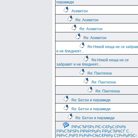
пирамиди
Асикитон
Re: Асикитон
Re: Асикитон
Re: Асикитон
Re:Някой неща не се забра
и не бледнеят...
Re:Някой неща не се
забравят и не бледнеят...
Re: Пантеона
Re: Пантеона
Re: Пантеона
Re: Бетон и пирамиди
Re: Бетон и пирамиди
Re: Бетон и пирамиди
РїРѕСЂРЅРѕ РїС‹С€РµС‡РєРё
РїРѕСЂРЅРѕ РІРёРґРµРѕ РїРµСЂРёСЃ С…
РёР»С‚РѕРЅ Р±РѕР»СЊС€РёРµ С‡Р»РµРЅС‹