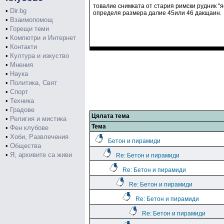
товалие снимката от стария римски рудник "я
•
Dir.bg
определя размера далие 45или 46 дакщаин.
•
Взаимопомощ
•
Горещи теми
•
Компютри и Интернет
•
Контакти
•
Култура и изкуство
•
Мнения
•
Наука
•
Политика, Свят
•
Спорт
•
Техника
•
Градове
Цялата тема
•
Религия и мистика
Тема
•
Фен клубове
•
Хоби, Развлечения
Бетон и пирамиди
•
Общества
•
Я, архивите са живи
Re: Бетон и пирамиди
Re: Бетон и пирамиди
Re: Бетон и пирамиди
Re: Бетон и пирамиди
Re: Бетон и пирамиди