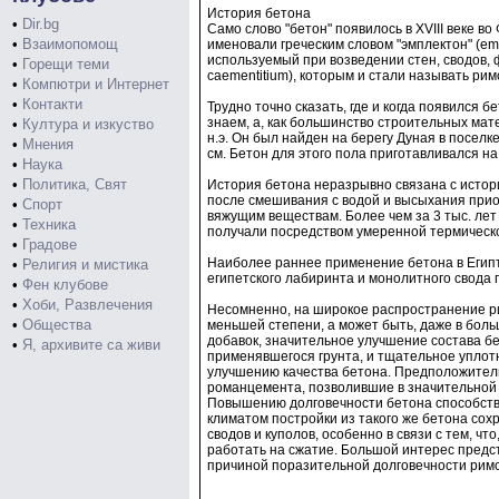
История бетона
•
Dir.bg
Само слово "бетон" появилось в XVIII веке 
•
Взаимопомощ
именовали греческим словом "эмплектон" (empl
используемый при возведении стен, сводов, 
•
Горещи теми
caementitium), которым и стали называть рим
•
Компютри и Интернет
•
Контакти
Трудно точно сказать, где и когда появился б
знаем, а, как большинство строительных мат
•
Култура и изкуство
н.э. Он был найден на берегу Дуная в поселк
•
Мнения
см. Бетон для этого пола приготавливался на
•
Наука
•
Политика, Свят
История бетона неразрывно связана с истор
после смешивания с водой и высыхания прио
•
Спорт
вяжущим веществам. Более чем за 3 тыс. лет д
•
Техника
получали посредством умеренной термическо
•
Градове
Наиболее раннее применение бетона в Египте
•
Религия и мистика
египетского лабиринта и монолитного свода 
•
Фен клубове
•
Хоби, Развлечения
Несомненно, на широкое распространение ри
•
Общества
меньшей степени, а может быть, даже в боль
добавок, значительное улучшение состава б
•
Я, архивите са живи
применявшегося грунта, и тщательное уплот
улучшению качества бетона. Предположитель
романцемента, позволившие в значительной
Повышению долговечности бетона способствов
климатом постройки из такого же бетона сох
сводов и куполов, особенно в связи с тем, 
работать на сжатие. Большой интерес предст
причиной поразительной долговечности римс