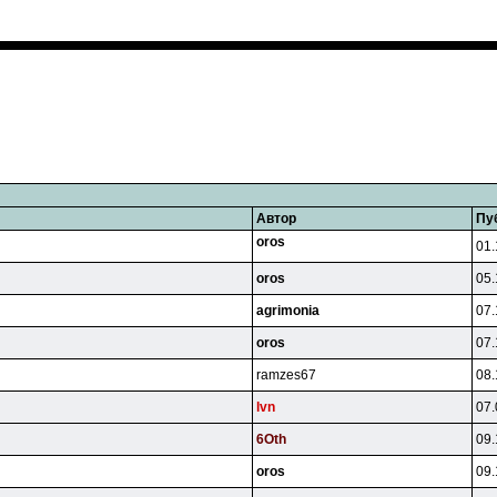
Автор
Пу
oros
01.
oros
05.
agrimonia
07.
oros
07.
ramzes67
08.
lvn
07.
6Oth
09.
oros
09.