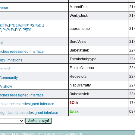
MunralPets
21.
lhead
WerbyJock
21.
 СЃРєР°С‡РёРІР°РЅРёСЏ
bapssmump
21.
РјРѕР»РѕРґС‘Р¶Рё
SoroVeste
21.
at
Babetatslek
22.
nches redesigned interface
Theobchubpype
22.
ith limitations
FluipleNuanna
22.
cecraft
Reosetola
22.
 Community
hispDrarratty
22.
 TV show
Babetatslek
23.
nches redesigned interface
6Oth
17.
n, launches redesigned interface
Eлak
03.
ign, launches redesigned interface
товерността на публикуваните в дискусиите материали.