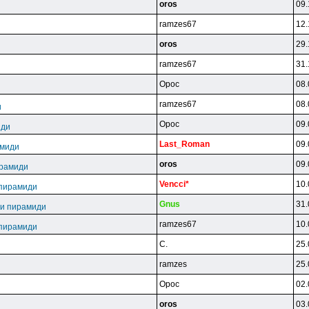
oros
09.
ramzes67
12.
oros
29.
ramzes67
31.
Opoc
08.
ramzes67
08.
и
Opoc
09.
иди
Last_Roman
09.
амиди
oros
09.
ирамиди
Vencci*
10.
 пирамиди
Gnus
31.
 и пирамиди
ramzes67
10.
 пирамиди
C.
25.
ramzes
25.
Opoc
02.
oros
03.