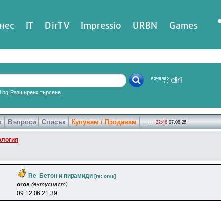
нес
IT
DirTV
Impressio
URBN
Games
ri.bg
Разширено търсене
к
Въпроси
Списък
Купувам / Продавам
22:46
07.08.26
ология
Re: Бетон и пирамиди
[re: oros]
oros
(ентусиаст)
09.12.06 21:39