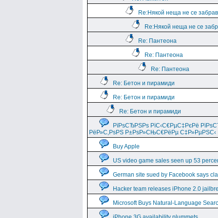
Re:Някой неща не се забравя
Re:Някой неща не се забра
Re: Пантеона
Re: Пантеона
Re: Пантеона
Re: Бетон и пирамиди
Re: Бетон и пирамиди
Re: Бетон и пирамиди
РїРѕСЂРЅРѕ РїС‹С€РµС‡РєРё РїРѕ
РёР»С‚РѕРЅ Р±РѕР»СЊС€РёРµ С‡Р»РµРЅС‹ 
Buy Apple
US video game sales seen up 53 percen
German site sued by Facebook says cla
Hacker team releases iPhone 2.0 jailbr
Microsoft Buys Natural-Language Sear
iPhone 3G availability plummets