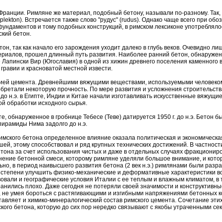
во Франции. Римляне же материал, подобный бетону, называли по-разному. Так
ekton). Встречается также слово "рудус" (rudus). Однако чаще всего при обоз
фундаментов и тому подобных конструкций, в римском лексиконе употребляло
ский бетон.
етон, так как начало его зарождения уходит далеко в глубь веков. Очевидно лиш
ериалов, прошел длинный путь развития. Наиболее ранний бетон, обнаруженн
е Лапински Вир (Югославия) в одной из хижин древнего поселения каменного в
 гравии и красноватой местной извести.
ией цемента. Древнейшими вяжущими веществами, используемыми человеком,
бретали некоторую прочность. По мере развития и усложнения строительст
о н.э. в Египте, Индии и Китае начали изготавливать искусственные вяжущие, 
й обработки исходного сырья.
, обнаруженное в гробнице Тебесе (Теве) датируется 1950 г. до н.э. Бетон 
пирамиды Нима задолго до н.э.
мского бетона определенное влияние оказала политическая и экономическая
шей, этому способствовал и ряд крупных технических достижений. В частнос
етона за счет использования чистых и даже в отдельных случаях фракциони
нение бетонной смеси, которому римляне уделяли большое внимание, и кото
но, в период наивысшего развития бетона (2 век н.э.) римлянами были раз
 степени улучшить физико-механические и деформативные характеристики в
али и географические условия Италии с ее теплым и влажным климатом, в то
ранились плохо. Даже сегодня не потеряли своей значимости и конструктивны
что, не умея бороться с растягивающими и изгибными напряжениями бетонных к
авляет и химико-минералогический состав римского цемента. Сочетание этих
кого бетона, которую до сих пор нередко связывают с якобы утраченными се