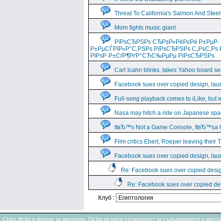
Threat To California's Salmon And Stee
Mom fights music giant
РїРѕСЂРЅРѕ СЂРѕР»РёРєРё Р±РµР·
Р±РµСЃРїР»Р°С‚РЅРѕ РїРѕСЂРЅРѕ С„РѕС‚Рѕ 
РІРѕР·Р±СѓР¶РґР°СЋС‰РµРµ РїРѕСЂРЅРѕ
Carl Icahn blinks, takes Yahoo board se
Facebook sues over copied design, lau
Full-song playback comes to iLike, but w
Nasa may hitch a ride on Japanese spa
ItвЂ™s Not a Game Console, ItвЂ™sa
Film critics Ebert, Roeper leaving their
Facebook sues over copied design, lau
Re: Facebook sues over copied desig
Re: Facebook sues over copied des
Клуб :
Clubs.dir.bg е форум за дискусии. Dir.bg не носи отговорност за съдържанието и дос