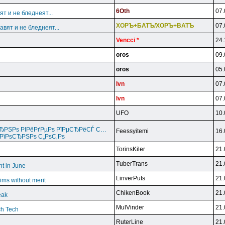
6Oth
07.
т и не бледнеят...
XOPЪ+БATЪ/XOPЪ+BATЪ
07.
вят и не бледнеят...
Vencci *
24.
oros
09.
oros
05.
lvn
07.
lvn
07.
UFO
10.
СЂРЅРѕ РІРёРґРµРѕ РїРµСЂРёСЃ С…
Feessyitemi
16.
РїРѕСЂРЅРѕ С„РѕС‚Рѕ
TorinsKiler
21.
TuberTrans
21.
t in June
LinverPuts
21.
ims without merit
ChikenBook
21.
eak
MulVinder
21.
ch Tech
RuterLine
21.