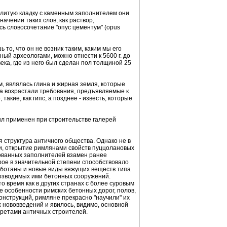
, литую кладку с каменным заполнителем они
начении таких слов, как раствор,
сь словосочетание "опус цементум" (opus
ь то, что он не возник таким, каким мы его
ый археологами, можно отнести к 5600 г. до
ека, где из него был сделан пол толщиной 25
 являлась глина и жирная земля, которые
ва возрастали требования, предъявляемые к
такие, как гипс, а позднее - известь, которые
был применен при строительстве галерей
 структура античного общества. Однако не в
ти, открытие римлянами свойств пуццолановых
рованных заполнителей взамен ранее
рое в значительной степени способствовало
работаны и новые виды вяжущих веществ типа
озводимых ими бетонных сооружений.
 время как в других странах с более суровым
е особенности римских бетонных дорог, полов,
онструкций, римляне прекрасно "научили" их
 нововведений и явилось, видимо, основной
кретами античных строителей.