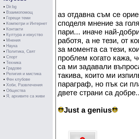
•
Dir.bg
•
Взаимопомощ
аз отдавна съм се орие
•
Горещи теми
споделя мнение за голя
•
Компютри и Интернет
•
Контакти
пари... иначе най-добр
•
Култура и изкуство
работя, а не тези, от к
•
Мнения
•
Наука
за момента са тези, ко
•
Политика, Свят
проблем когато кажа, ч
•
Спорт
•
Техника
са ми задавали въпроса
•
Градове
такива, които ми изпил
•
Религия и мистика
•
Фен клубове
параграф, но пък си пл
•
Хоби, Развлечения
•
Общества
двете страни са добре..
•
Я, архивите са живи
Just a genius