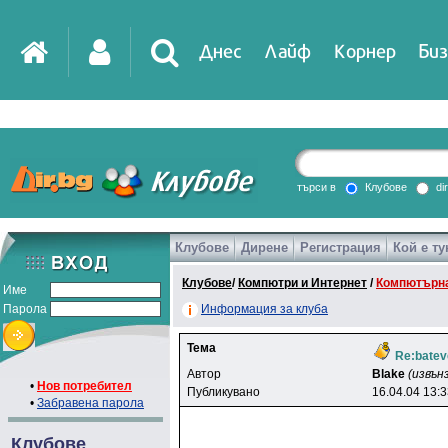
Днес
Лайф
Корнер
Биз
IT
DirTV
Impressio
търси в
Клубове
di
Клубове
Дирене
Регистрация
Кой е ту
Games
Клубове
/
Компютри и Интернет
/
Компютърна
Име
Парола
Информация за клуба
Тема
Re:batev
Автор
Blake
(извън
•
Нов потребител
Публикувано
16.04.04 13:
•
Забравена парола
Клубове