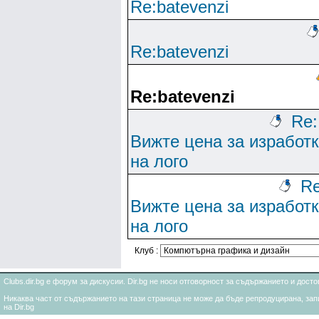
Re:batevenzi
Re:batevenzi
Re:batevenzi
Re:
Вижте цена за изработ
на лого
Re
Вижте цена за изработ
на лого
Клуб :
Clubs.dir.bg е форум за дискусии. Dir.bg не носи отговорност за съдържанието и дос
Никаква част от съдържанието на тази страница не може да бъде репродуцирана, запи
на Dir.bg