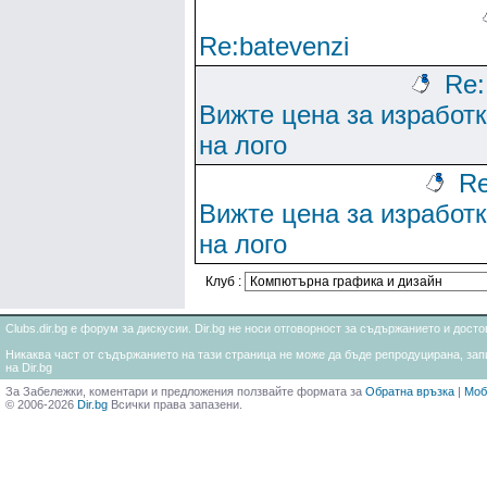
Re:batevenzi
Re:
Вижте цена за изработ
на лого
Re
Вижте цена за изработ
на лого
Клуб :
Clubs.dir.bg е форум за дискусии. Dir.bg не носи отговорност за съдържанието и дос
Никаква част от съдържанието на тази страница не може да бъде репродуцирана, запи
на Dir.bg
За Забележки, коментари и предложения ползвайте формата за
Обратна връзка
|
Моб
© 2006-2026
Dir.bg
Всички права запазени.