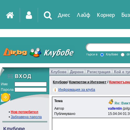
Днес
Лайф
Корнер
Биз
IT
DirTV
Impressio
търси в
Клубове
di
Клубове
Дирене
Регистрация
Кой е ту
Games
Клубове
/
Компютри и Интернет
/
Компютърна
Име
Парола
Информация за клуба
Тема
Re: Вижт
Автор
vallentin
(pilg
•
Нов потребител
Публикувано
15.04.04 01:
•
Забравена парола
Клубове