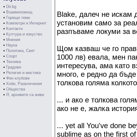
•
Dir.bg
•
Взаимопомощ
Blake, далеч не искам 
•
Горещи теми
установим само за реа
•
Компютри и Интернет
•
Контакти
разпъваме локуми за в
•
Култура и изкуство
•
Мнения
•
Наука
Щом казваш че го прави
•
Политика, Свят
1000 лв) евала, мен па
•
Спорт
•
Техника
интересува, ама като в
•
Градове
много, е редно да бъде
•
Религия и мистика
•
Фен клубове
толкова голяма колкото 
•
Хоби, Развлечения
•
Общества
•
Я, архивите са живи
... и ако е толкова гол
ако не е, жалка история
... yet all You've done b
sublime as on the first of