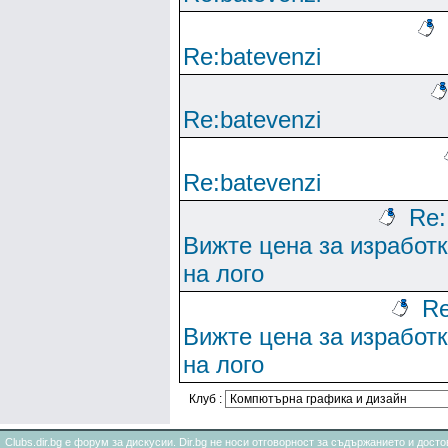
Re:batevenzi
Re:batevenzi
Re:batevenzi
Re:
Вижте цена за изработ
на лого
Re
Вижте цена за изработ
на лого
Клуб :
Clubs.dir.bg е форум за дискусии. Dir.bg не носи отговорност за съдържанието и дос