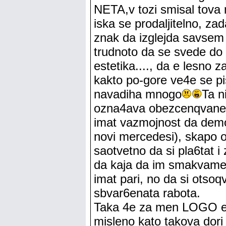
NETA,v tozi smisal tova
iska se prodaljitelno, za
znak da izglejda savsem 
trudnoto da se svede do t
estetika...., da e lesno
kakto po-gore ve4e se p
navadiha mnogo
Ta n
ozna4ava obezcenqvane n
imat vazmojnost da demon
novi mercedesi), skapo ob
saotvetno da si pla6tat 
da kaja da im smakvame 
imat pari, no da si otso
sbvar6enata rabota.
Taka 4e za men LOGO e 
misleno kato takova dori