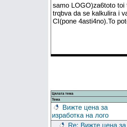
samo LOGO)za6toto toi t
trqbva da se kalkulira i
CI(pone 4asti4no).To pot
Цялата тема
Тема
Вижте цена за
изработка на лого
Re: Вижте цена за