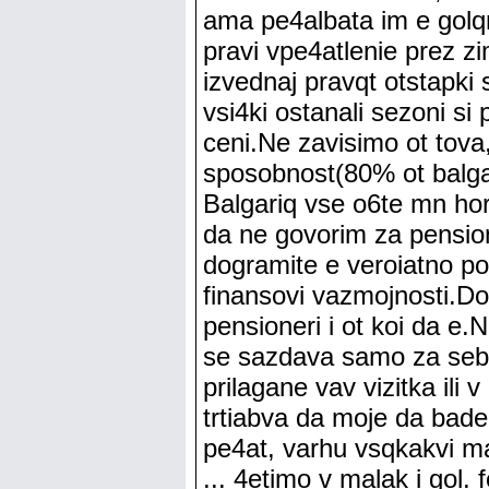
ama pe4albata im e golq
pravi vpe4atlenie prez 
izvednaj pravqt otstapki
vsi4ki ostanali sezoni si 
ceni.Ne zavisimo ot tova
sposobnost(80% ot balgar
Balgariq vse o6te mn hora
da ne govorim za pension
dogramite e veroiatno po
finansovi vazmojnosti.D
pensioneri i ot koi da e.
se sazdava samo za sebe
prilagane vav vizitka ili v
trtiabva da moje da bade
pe4at, varhu vsqkakvi ma
... 4etimo v malak i gol. f