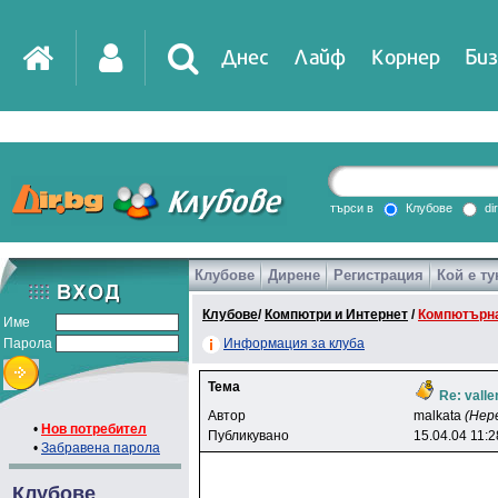
Днес
Лайф
Корнер
Биз
IT
DirTV
Impressio
търси в
Клубове
di
Клубове
Дирене
Регистрация
Кой е ту
Games
Клубове
/
Компютри и Интернет
/
Компютърна
Име
Парола
Информация за клуба
Тема
Re: valle
Автор
malkata
(Нер
•
Нов потребител
Публикувано
15.04.04 11:2
•
Забравена парола
Клубове