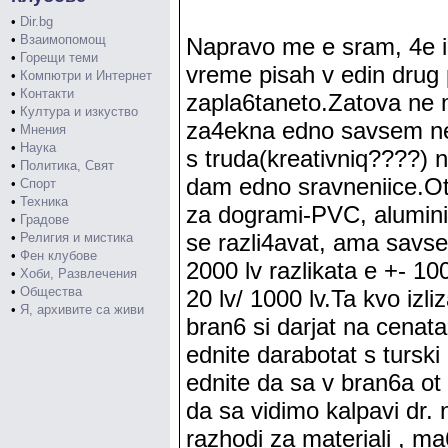
•
Dir.bg
•
Взаимопомощ
Napravo me e sram, 4e im
•
Горещи теми
vreme pisah v edin drug
•
Компютри и Интернет
•
Контакти
zapla6taneto.Zatova ne 
•
Култура и изкуство
za4ekna edno savsem n
•
Мнения
•
Наука
s truda(kreativniq????) n
•
Политика, Свят
dam edno sravneniice.Ot
•
Спорт
•
Техника
za dogrami-PVC, alumini
•
Градове
se razli4avat, ama savse
•
Религия и мистика
•
Фен клубове
2000 lv razlikata e +- 100
•
Хоби, Развлечения
•
Общества
20 lv/ 1000 lv.Ta kvo izl
•
Я, архивите са живи
bran6 si darjat na cenat
ednite darabotat s turski
ednite da sa v bran6a ot
da sa vidimo kalpavi dr. 
razhodi za materiali , ma6