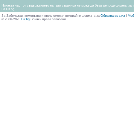
Никаква част от съдържанието на тази страница не може да бъде репродуцирана, запи
на Dir.bg
За Забележки, коментари и предложения ползвайте формата за
Обратна връзка
|
Моб
© 2006-2026
Dir.bg
Всички права запазени.