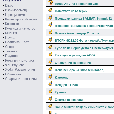
tarsia ABV na edeni4noto vaje
•
Dir.bg
•
Взаимопомощ
Самохват на батерии
•
Горещи теми
Продавам раница SALEWA Summit 42
•
Компютри и Интернет
•
Контакти
Пещерно-водолазна експедиция “Мая
•
Култура и изкуство
•
Мнения
Почина Александър Стрезов
•
Наука
ВТОРНИК.12.06 Фото изложба Туризъм
•
Политика, Свят
•
Спорт
Курс по пещерно дело в Спелеоклуб"
•
Техника
Кога ще се разпадне АСО?
•
Градове
•
Религия и мистика
Сътрудник за списание
•
Фен клубове
•
Хоби, Развлечения
Нова пещера на Злостен (Котел)
•
Общества
Katerene
•
Я, архивите са живи
Пещери в Рила
Кутело
Снимки от пещери
Защо в някои пещери снимането е заб