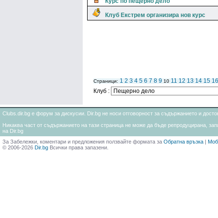
Курс по пещерно дело
Клуб Екстрем организира нов курс
1
2
3
4
5
6
7
8
9
11
12
13
14
15
1
Страници:
10
Клуб :
Clubs.dir.bg е форум за дискусии. Dir.bg не носи отговорност за съдържанието и дос
Никаква част от съдържанието на тази страница не може да бъде репродуцирана, запи
на Dir.bg
За Забележки, коментари и предложения ползвайте формата за
Обратна връзка
|
Моб
© 2006-2026
Dir.bg
Всички права запазени.