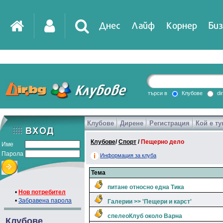
Днес
Лайф
Корнер
Биз
IT
DirTV
Impressio
търси в
Клубове
di
Клубове
Дирене
Регистрация
Кой е ту
Games
Клубове
/
Спорт
/
Пещерно дело
Име
Парола
Информация за клуба
Тема
питане относно една Тика
•
Нов потребител
•
Забравена парола
Галерии >> 'Пещери и карст'
спелеоКлуб около Варна
Клубове