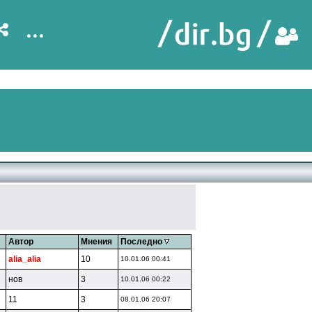
...
Автор
Мнения
Последно
alia_alia
10
10.01.06 00:41
нoв
3
10.01.06 00:22
11
3
08.01.06 20:07