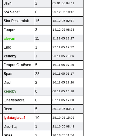
3вьп
2
05.01.06 04:41
“24 Чaca”
0
25.12.05 19:45
Star Pesterniak
15
18.12.05 02:12
Гeoprи
3
14.12.05 08:58
aleyan
11
11.12.05 12:27
Emo
1
27.11.05 17:22
kenoby
1
26.11.05 23:36
Гeoprи Cтaйчeв
5
19.11.05 07:25
Spas
28
19.11.05 01:17
Ивo!
2
10.11.05 18:20
kenoby
0
08.11.05 14:10
Cпeлeoлora
0
07.11.05 17:30
Beco
5
30.10.05 03:21
lydataglavaf
10
25.10.05 15:26
Ивo-Tщ
1
21.10.05 08:48
Spas
3
20.10.05 11:54