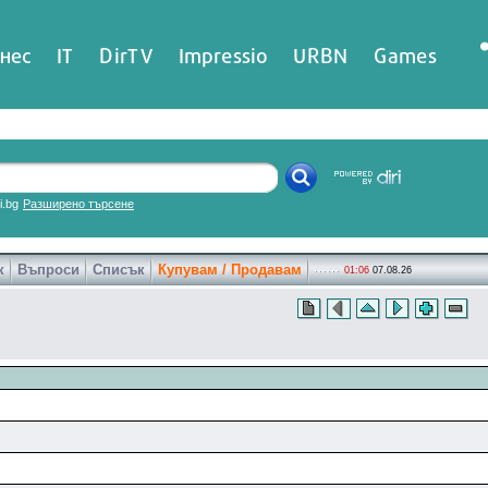
нес
IT
DirTV
Impressio
URBN
Games
ri.bg
Разширено търсене
к
Въпроси
Списък
Купувам / Продавам
01:06
07.08.26