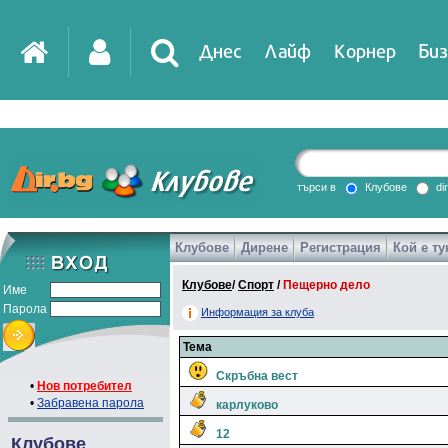
Днес
Лайф
Корнер
Биз
търси в
Клубове
di
Клубове
Дирене
Регистрация
Кой е ту
Клубове
/
Спорт
/
Пещерно дело
Име
Парола
Информация за клуба
Тема
Скръбна вест
•
Нов потребител
•
Забравена парола
карлуково
12
Клубове