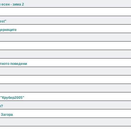
 есен - зима 2
est"
щерняците
нтното поведени
 "Крубер2005"
я?
 Загора