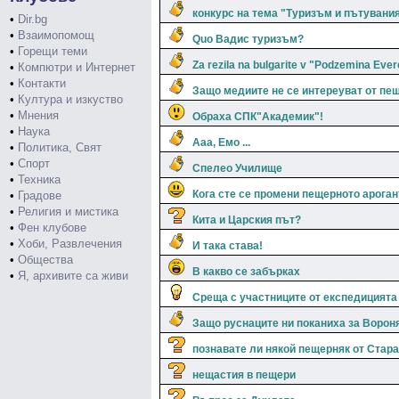
конкурс на тема "Туризъм и пътувания
•
Dir.bg
•
Взаимопомощ
Quo Вадис туризъм?
•
Горещи теми
Za rezila na bulgarite v "Podzemina Ever
•
Компютри и Интернет
•
Контакти
Защо медиите не се интереyват от пе
•
Култура и изкуство
•
Мнения
Обраха СПК"Академик"!
•
Наука
Ааа, Емо ...
•
Политика, Свят
•
Спорт
Спелео Училище
•
Техника
Кога сте се промени пещерното арога
•
Градове
•
Религия и мистика
Кита и Царския път?
•
Фен клубове
•
Хоби, Развлечения
И така става!
•
Общества
В какво се забърках
•
Я, архивите са живи
Среща с участниците от експедицията
Защо руснаците ни поканиха за Ворон
познавате ли някой пещерняк от Стара
нещастия в пещери