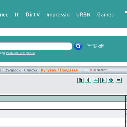
нес
IT
DirTV
Impressio
URBN
Games
ri.bg
Разширено търсене
к
Въпроси
Списък
Купувам / Продавам
21:32
08.08.26