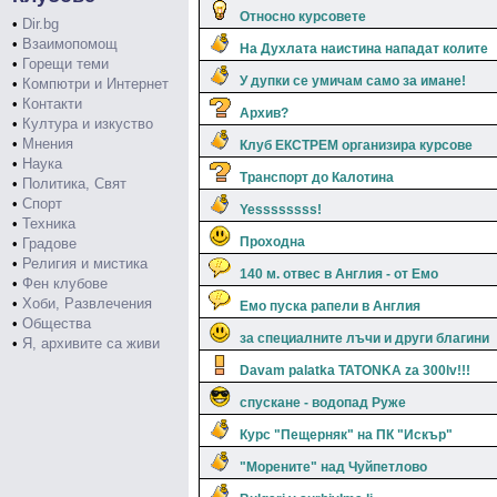
Относно курсовете
•
Dir.bg
•
Взаимопомощ
На Духлата наистина нападат колите
•
Горещи теми
У дупки се умичам само за имане!
•
Компютри и Интернет
•
Контакти
Архив?
•
Култура и изкуство
•
Мнения
Клуб ЕКСТРЕМ организира курсове
•
Наука
Транспорт до Калотина
•
Политика, Свят
•
Спорт
Yessssssss!
•
Техника
Проходна
•
Градове
•
Религия и мистика
140 м. отвес в Англия - от Емо
•
Фен клубове
•
Хоби, Развлечения
Емо пуска рапели в Англия
•
Общества
за специалните лъчи и други благини
•
Я, архивите са живи
Davam palatka TATONKA za 300lv!!!
спускане - водопад Руже
Курс "Пещерняк" на ПК "Искър"
"Морените" над Чуйпетлово