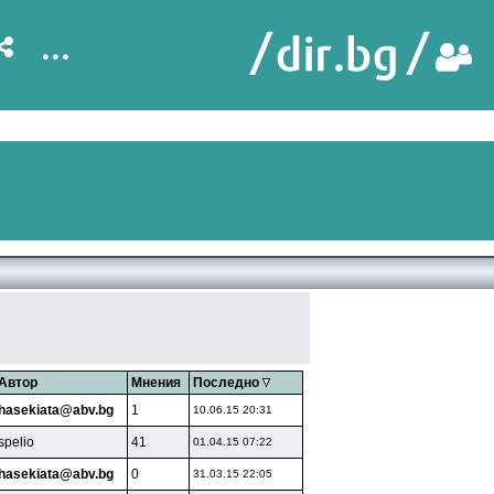
...
Автор
Мнения
Последно
hasekiata@abv.bg
1
10.06.15 20:31
spelio
41
01.04.15 07:22
hasekiata@abv.bg
0
31.03.15 22:05