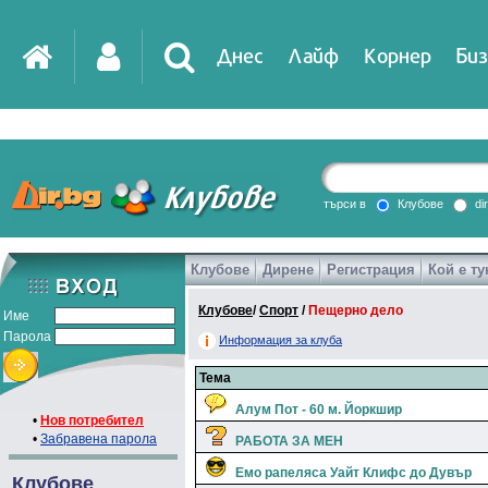
Днес
Лайф
Корнер
Биз
търси в
Клубове
di
Клубове
Дирене
Регистрация
Кой е ту
Клубове
/
Спорт
/
Пещерно дело
Име
Парола
Информация за клуба
Тема
Алум Пот - 60 м. Йоркшир
•
Нов потребител
•
Забравена парола
РАБОТА ЗА МЕН
Емо рапеляса Уайт Клифс до Дувър
Клубове