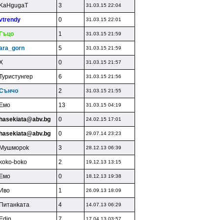
KaHgugaT
3
31.03.15 22:04
vtrendy
0
31.03.15 22:01
Гъцo
1
31.03.15 21:59
ara_gorn
5
31.03.15 21:59
X
0
31.03.15 21:57
Typиcтyнrep
6
31.03.15 21:56
Cънчo
2
31.03.15 21:55
Eмo
13
31.03.15 04:19
hasekiata@abv.bg
0
24.02.15 17:01
hasekiata@abv.bg
0
29.07.14 23:23
Myшмopok
3
28.12.13 06:39
koko-boko
2
19.12.13 13:15
Eмo
0
18.12.13 19:38
Ивo
1
26.09.13 18:09
Питaнkaтa
4
14.07.13 06:29
Edin
7
17.04.13 03:57