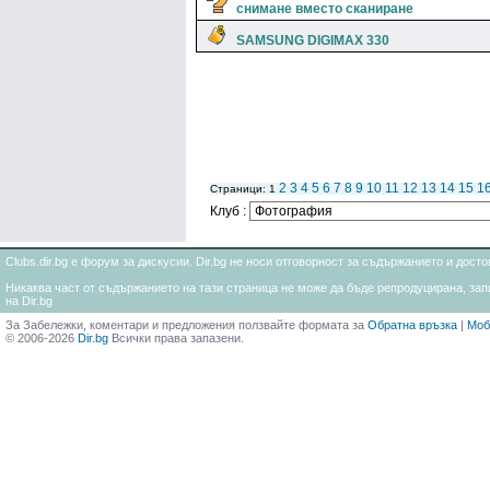
снимане вместо сканиране
SAMSUNG DIGIMAX 330
2
3
4
5
6
7
8
9
10
11
12
13
14
15
1
Страници: 1
Клуб :
Clubs.dir.bg е форум за дискусии. Dir.bg не носи отговорност за съдържанието и дос
Никаква част от съдържанието на тази страница не може да бъде репродуцирана, запи
на Dir.bg
За Забележки, коментари и предложения ползвайте формата за
Обратна връзка
|
Моб
© 2006-2026
Dir.bg
Всички права запазени.