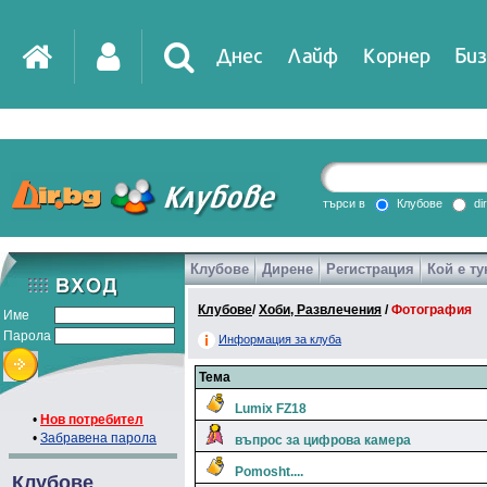
Днес
Лайф
Корнер
Биз
IT
DirTV
Impressio
търси в
Клубове
di
Клубове
Дирене
Регистрация
Кой е ту
Games
Клубове
/
Хоби, Развлечения
/
Фотография
Име
Парола
Информация за клуба
Тема
Lumix FZ18
•
Нов потребител
•
Забравена парола
въпрос за цифрова камера
Pomosht....
Клубове