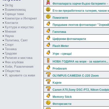
Фотоапарата харчи бързо батериите – 
•
Dir.bg
•
Взаимопомощ
Ето ви преработената галерия, чакам 
•
Горещи теми
Помогнете
•
Компютри и Интернет
•
Контакти
Продавам лентов фотоапарат "Зоркий-4
•
Култура и изкуство
•
Мнения
Гилотина
•
Наука
Цифрови фотоапарати
•
Политика, Свят
•
Спорт
Flash Meter
•
Техника
•
Градове
Утре - среща!
•
Религия и мистика
НОВА ГОДИНА на море - за навитите...
•
Фен клубове
•
Хоби, Развлечения
Prodavam
•
Общества
•
Я, архивите са живи
OLYMPUS CAMEDIA C-220 Zoom
Kajete
Canon A70,Sony DSC-P72, Nikon Coolpi
Memory Stick
Фоторезисти