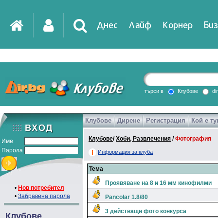
Днес
Лайф
Корнер
Биз
IT
DirTV
Impressio
търси в
Клубове
di
Клубове
Дирене
Регистрация
Кой е ту
Games
Клубове
/
Хоби, Развлечения
/
Фотография
Име
Парола
Информация за клуба
Тема
Проявяване на 8 и 16 мм кинофилми
•
Нов потребител
•
Забравена парола
Pancolar 1.8/80
3 действащи фото конкурса
Клубове