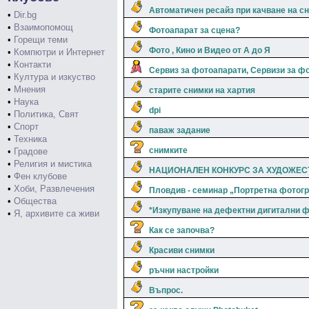
Автоматичен ресайз при качване на с
•
Dir.bg
•
Взаимопомощ
Фотоапарат за сцена?
•
Горещи теми
Фото , Кино и Видео от А до Я
•
Компютри и Интернет
•
Контакти
Сервиз за фотоапарати, Сервизи за ф
•
Култура и изкуство
•
Мнения
старите снимки на хартия
•
Наука
dpi
•
Политика, Свят
•
Спорт
паваж задание
•
Техника
снимките
•
Градове
•
Религия и мистика
НАЦИОНАЛЕН КОНКУРС ЗА ХУДОЖЕ
•
Фен клубове
•
Хоби, Развлечения
Пловдив - семинар „Портретна фотог
•
Общества
*Изкупуване на дефектни дигитални 
•
Я, архивите са живи
Как се започва?
Красиви снимки
ръчни настройки
Въпрос.