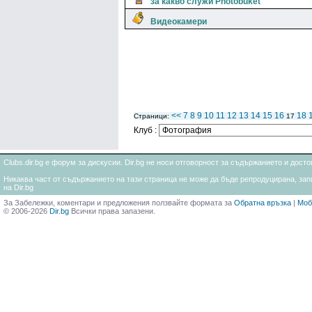
за какво служи Photobuket
Видеокамери
<<
7
8
9
10
11
12
13
14
15
16
18
Страници:
17
Клуб :
Clubs.dir.bg е форум за дискусии. Dir.bg не носи отговорност за съдържанието и дос
Никаква част от съдържанието на тази страница не може да бъде репродуцирана, запи
на Dir.bg
За Забележки, коментари и предложения ползвайте формата за
Обратна връзка
|
Моб
© 2006-2026
Dir.bg
Всички права запазени.