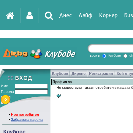
Днес
Лайф
Корнер
Биз
IT
DirTV
Impressio
търси в
Клубове
di
Клубове
Дирене
Регистрация
Кой е ту
Games
Профил за
Име
Не съществува такъв потребител в нашата б
Парола
•
Нов потребител
•
Забравена парола
Клубове