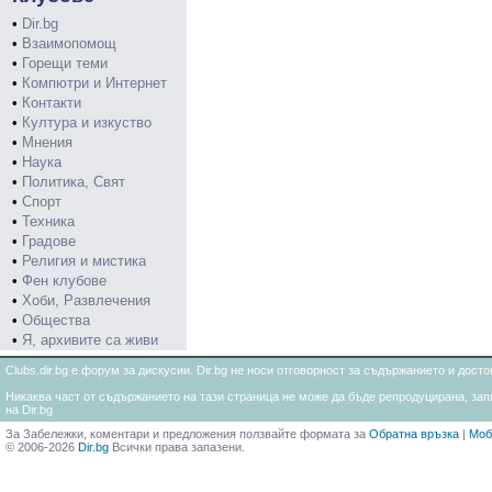
•
Dir.bg
•
Взаимопомощ
•
Горещи теми
•
Компютри и Интернет
•
Контакти
•
Култура и изкуство
•
Мнения
•
Наука
•
Политика, Свят
•
Спорт
•
Техника
•
Градове
•
Религия и мистика
•
Фен клубове
•
Хоби, Развлечения
•
Общества
•
Я, архивите са живи
Clubs.dir.bg е форум за дискусии. Dir.bg не носи отговорност за съдържанието и дос
Никаква част от съдържанието на тази страница не може да бъде репродуцирана, запи
на Dir.bg
За Забележки, коментари и предложения ползвайте формата за
Обратна връзка
|
Моб
© 2006-2026
Dir.bg
Всички права запазени.