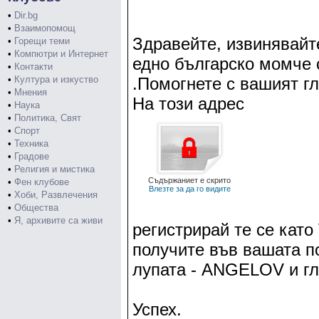
•
Dir.bg
•
Взаимопомощ
Здравейте, извинявайте
•
Горещи теми
•
Компютри и Интернет
едно българско момче 
•
Контакти
•
Култура и изкуство
.Помогнете с вашият гл
•
Мнения
На този адрес
•
Наука
•
Политика, Свят
•
Спорт
•
Техника
•
Градове
•
Религия и мистика
Съдържаниет е скрито
•
Фен клубове
Влезте за да го видите
•
Хоби, Развлечения
•
Общества
•
Я, архивите са живи
регистрирай те се кат
получите във вашата п
лупата - ANGELOV и гл
Успех.