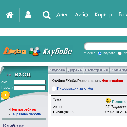
Днес
Лайф
Корнер
Биз
IT
DirTV
Impressio
търси в
Клубове
di
Клубове
Дирене
Регистрация
Кой е ту
Games
Клубове
/
Хоби, Развлечения
/
Фотография
Име
Парола
Информация за клуба
Тема
Помогне
Автор
БГ
(Нерегис
•
Нов потребител
Публикувано
05.03.10 21:
•
Забравена парола
Клубове