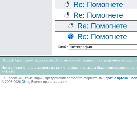
Re: Помогнете
Re: Помогнете
Re: Помогнете
Re: Помогнете
Клуб :
Clubs.dir.bg е форум за дискусии. Dir.bg не носи отговорност за съдържанието и дос
Никаква част от съдържанието на тази страница не може да бъде репродуцирана, запи
на Dir.bg
За Забележки, коментари и предложения ползвайте формата за
Обратна връзка
|
Моб
© 2006-2026
Dir.bg
Всички права запазени.