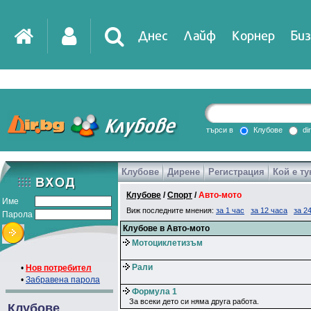
Днес
Лайф
Корнер
Биз
търси в
Клубове
di
Клубове
Дирене
Регистрация
Кой е ту
Клубове
/
Спорт
/
Авто-мото
Име
Виж последните мнения:
за 1 час
за 12 часа
за 2
Парола
Клубове в Авто-мото
Мотоциклетизъм
Рали
•
Нов потребител
•
Забравена парола
Формула 1
За всеки дето си няма друга работа.
Клубове