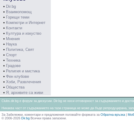
•
Dir.bg
•
Взаимопомощ
•
Горещи теми
•
Компютри и Интернет
•
Контакти
•
Култура и изкуство
•
Мнения
•
Наука
•
Политика, Свят
•
Спорт
•
Техника
•
Градове
•
Религия и мистика
•
Фен клубове
•
Хоби, Развлечения
•
Общества
•
Я, архивите са живи
Clubs.dir.bg е форум за дискусии. Dir.bg не носи отговорност за съдържанието и дос
Никаква част от съдържанието на тази страница не може да бъде репродуцирана, запи
За Забележки, коментари и предложения ползвайте формата за
Обратна връзка
|
Моб
© 2006-2026
Dir.bg
Всички права запазени.