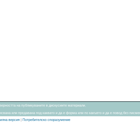
товерността на публикуваните в дискусиите материали.
свана или предавана под каквато и да е форма или по какъвто и да е повод без писмен
илна версия
|
Потребителско споразумение