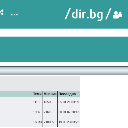
...
Теми
Мнения
Последно
1119
4550
05.01.21 03:09
1936
21610
30.01.07 20:13
16933
210065
19.06.23 03:22