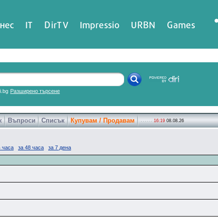
нес
IT
DirTV
Impressio
URBN
Games
ri.bg
Разширено търсене
к
Въпроси
Списък
Купувам / Продавам
16:19
08.08.26
4 часа
за 48 часа
за 7 дена