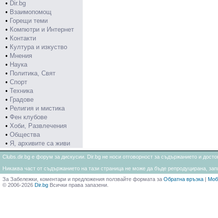
•
Dir.bg
•
Взаимопомощ
•
Горещи теми
•
Компютри и Интернет
•
Контакти
•
Култура и изкуство
•
Мнения
•
Наука
•
Политика, Свят
•
Спорт
•
Техника
•
Градове
•
Религия и мистика
•
Фен клубове
•
Хоби, Развлечения
•
Общества
•
Я, архивите са живи
Clubs.dir.bg е форум за дискусии. Dir.bg не носи отговорност за съдържанието и дос
Никаква част от съдържанието на тази страница не може да бъде репродуцирана, запи
За Забележки, коментари и предложения ползвайте формата за
Обратна връзка
|
Моб
© 2006-2026
Dir.bg
Всички права запазени.