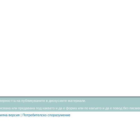
товерността на публикуваните в дискусиите материали.
свана или предавана под каквато и да е форма или по какъвто и да е повод без писмен
илна версия
|
Потребителско споразумение