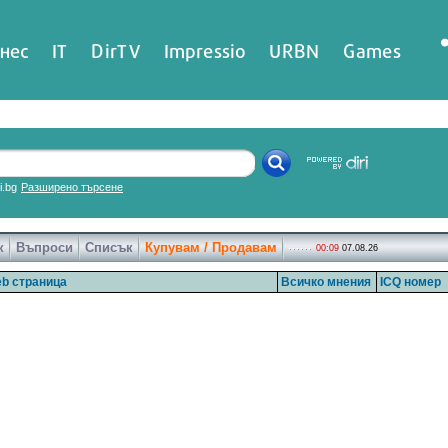
нес
IT
DirTV
Impressio
URBN
Games
ri.bg
Разширено търсене
к
Въпроси
Списък
Купувам / Продавам
00:09
07.08.26
b страница
Всичко мнения
ICQ номер