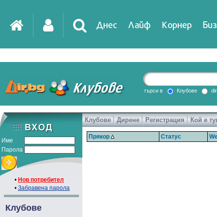
Днес
Лайф
Корнер
Биз
търси в
Клубове
di
Клубове
Дирене
Регистрация
Кой е ту
Прякор
Статус
We
Име
Парола
•
Нов потребител
•
Забравена парола
Клубове