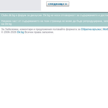
Clubs.dir.bg е форум за дискусии. Dir.bg не носи отговорност за съдържанието и дос
Никаква част от съдържанието на тази страница не може да бъде репродуцирана, запи
на Dir.bg
За Забележки, коментари и предложения ползвайте формата за
Обратна връзка
|
Моб
© 2006-2026
Dir.bg
Всички права запазени.