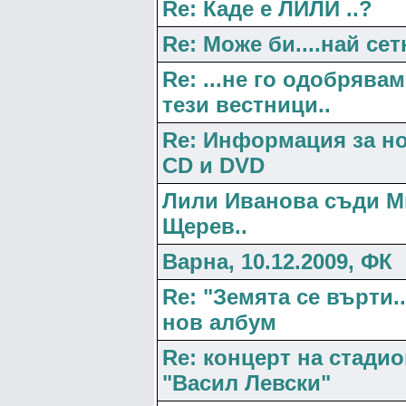
Re: Каде е ЛИЛИ ..?
Re: Може би....най сетн
Re: ...не го одобрявам
тези вестници..
Re: Информация за н
CD и DVD
Лили Иванова съди М
Щерев..
Варна, 10.12.2009, ФК
Re: "Земята се върти..
нов албум
Re: концерт на стади
"Васил Левски"