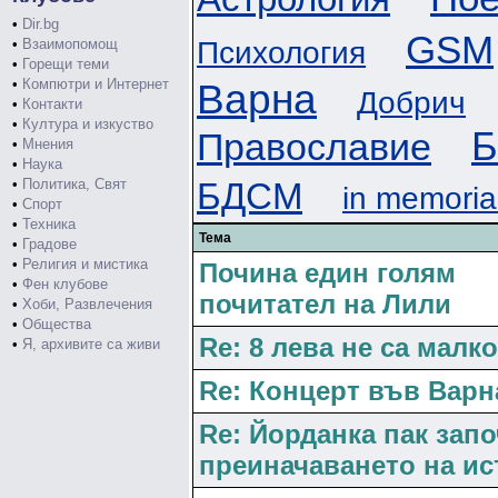
•
Dir.bg
GSM
Психология
•
Взаимопомощ
•
Горещи теми
•
Компютри и Интернет
Варна
Добрич
•
Контакти
•
Култура и изкуство
Б
Православие
•
Мнения
•
Наука
•
Политика, Свят
БДСМ
in memori
•
Спорт
•
Техника
Тема
•
Градове
•
Религия и мистика
Почина един голям
•
Фен клубове
почитател на Лили
•
Хоби, Развлечения
•
Общества
Re: 8 лева не са малко
•
Я, архивите са живи
Re: Концерт във Варн
Re: Йорданка пак запо
преиначаването на ис