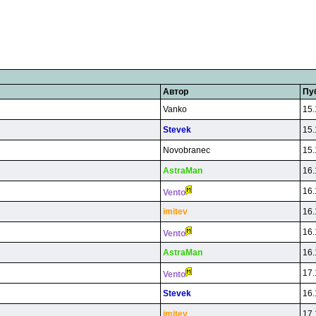
Автор
Пу
Vanko
15.
Stevek
15.
Novobranec
15.
AstraMan
16.
16.
Vento
imitev
16.
16.
Vento
AstraMan
16.
17.
Vento
Stevek
16.
imitev
17.