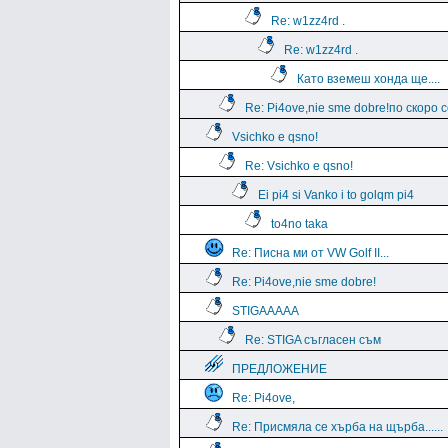
Re: w1zz4rd .
Re: w1zz4rd .
Като вземеш хонда ще....
Re: Pi4ove,nie sme dobre!по скоро 
Vsichko e qsno!
Re: Vsichko e qsno!
Ei pi4 si Vanko i to golqm pi4
to4no taka
Re: Писна ми от VW Golf II...
Re: Pi4ove,nie sme dobre!
STIGAAAAA
Re: STIGA съгласен съм
ПРЕДЛОЖЕНИЕ
Re: Pi4ove,
Re: Присмяла се хърба на щърба......