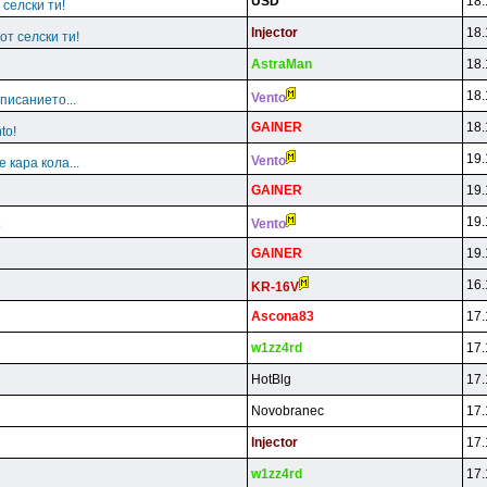
USD
18.
 селски ти!
lnjector
18.
от селски ти!
AstraMan
18.
18.
Vento
 писанието...
GAlNER
18.
to!
19.
Vento
е кара кола...
GAlNER
19.
19.
Vento
о
GAlNER
19.
16.
KR-16V
Ascona83
17.
w1zz4rd
17.
HotBlg
17.
Novobranec
17.
lnjector
17.
w1zz4rd
17.