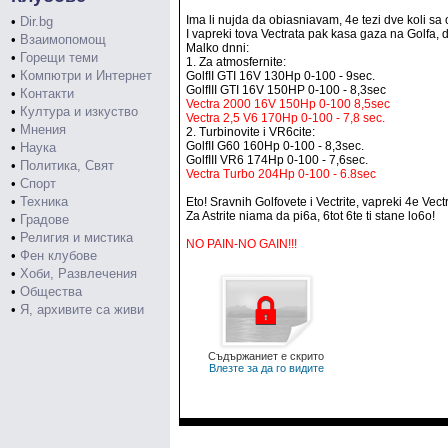
Ima li nujda da obiasniavam, 4e tezi dve koli sa ot
•
Dir.bg
I vapreki tova Vectrata pak kasa gaza na Golfa, d
•
Взаимопомощ
Malko dnni:
•
Горещи теми
1. Za atmosfernite:
•
Компютри и Интернет
GolfII GTI 16V 130Hp 0-100 - 9sec.
GolfIII GTI 16V 150HP 0-100 - 8,3sec
•
Контакти
Vectra 2000 16V 150Hp 0-100 8,5sec
•
Култура и изкуство
Vectra 2,5 V6 170Hp 0-100 - 7,8 sec.
•
Мнения
2. Turbinovite i VR6cite:
GolfII G60 160Hp 0-100 - 8,3sec.
•
Наука
GolfIII VR6 174Hp 0-100 - 7,6sec.
•
Политика, Свят
Vectra Turbo 204Hp 0-100 - 6.8sec
•
Спорт
•
Техника
Eto! Sravnih Golfovete i Vectrite, vapreki 4e Vec
Za Astrite niama da pi6a, 6tot 6te ti stane lo6o!
•
Градове
•
Религия и мистика
NO PAIN-NO GAIN!!!
•
Фен клубове
•
Хоби, Развлечения
•
Общества
•
Я, архивите са живи
Съдържаниет е скрито
Влезте за да го видите