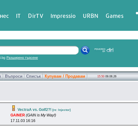
нес
IT
DirTV
Impressio
URBN
Games
ri.bg
Разширено търсене
к
Въпроси
Списък
Купувам / Продавам
15:50
09.08.26
VectraA vs. Golf2?!
[re: lnjector]
GAlNER
(GAIN is My Way!)
17.11.03 16:16