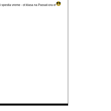
 ti spestia vreme - ot klasa na Passat-ora e!