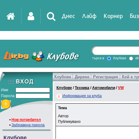
Днес
Лайф
Корнер
Биз
търси в
Клубове
di
Клубове
Дирене
Регистрация
Кой е ту
Клубове
/
Техника
/
Автомобили
/
VW
Име
Парола
Информация за клуба
Тема
Автор
•
Нов потребител
Публикувано
•
Забравена парола
Клубове