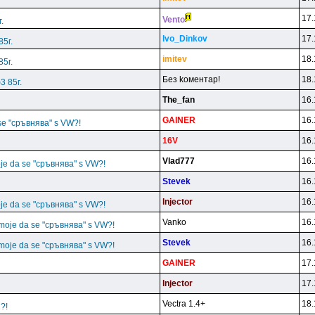
17.
Vento
.
lvo_Dinkov
17.
85г.
imitev
18.
85г.
Бeз koмeнтap!
18.
3 85г.
The_fan
16.
GAlNER
16.
 se "сръвнява" s VW?!
16V
16.
Vlad777
16.
oje da se "сръвнява" s VW?!
Stevek
16.
lnjector
16.
oje da se "сръвнява" s VW?!
Vanko
16.
e moje da se "сръвнява" s VW?!
Stevek
16.
e moje da se "сръвнява" s VW?!
GAlNER
17.
lnjector
17.
Vectra 1.4+
18.
2?!