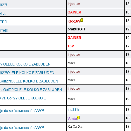
lnjector
18.
lf2?!
GAlNER
18.
liu,
18.
KR-16V
Л....
brabusGTl
19.
те!!!
GAlNER
19.
16V
17.
lnjector
17.
miki
18.
olf2?!OLELE KOLKO E ZABLUDEN
lnjector
18.
 Golf2?!OLELE KOLKO E ZABLUDEN
miki
18.
s. Golf2?!OLELE KOLKO E ZABLUDEN
lnjector
18.
 vs. Golf2?!OLELE KOLKO E ZABLUDEN
aA vs. Golf2?!OLELE KOLKO E
miki
19.
int 27h
17.
oje da se "сръвнява" s VW?!
18.
Vento
Xa Xa Xa!
18.
oje da se "сръвнява" s VW?!