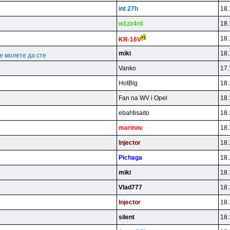
int 27h
18.
w1zz4rd
18.
18.
KR-16V
miki
18.
се молете да сте
Vanko
17.
HotBlg
18.
Fan na WV i Opel
18.
ebahtisaito
18.
marinov
18.
lnjector
18.
Pichaga
18.
miki
18.
Vlad777
18.
lnjector
18.
silent
18.