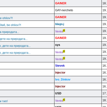
GAlNER
18.
GAY-nercheto
19.
GAlNER
19.
e ohliov?!
blago.j
19.
ta6, be ohliov?!
19.
Vento
а природата...
GAlNER
19.
 дете на природата...
sys
19.
o, дете на природата...
19.
Vento
o, дете на природата...
19.
Vento
Stevek
16.
lnjector
16.
lvo_Dinkov
16.
lnjector
16.
USD
17.
18.
Vento
и тип!