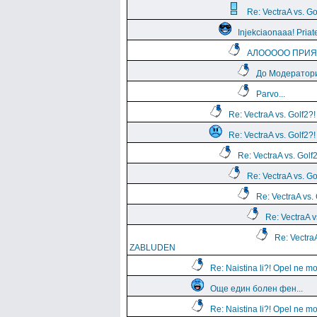
Re: VectraA vs. Go
Injekciaonaaa! Priate
АЛООООО ПРИЯТЕ
До Модератори
Parvo...
Re: VectraA vs. Golf2?!
Re: VectraA vs. Golf2?!
Re: VectraA vs. G
Re: VectraA vs.
Re: VectraA v
Re: VectraA
Re: Vectr
ZABLUDEN
Re: Naistina li?! Opel ne m
Още един болен фен...
Re: Naistina li?! Opel ne m