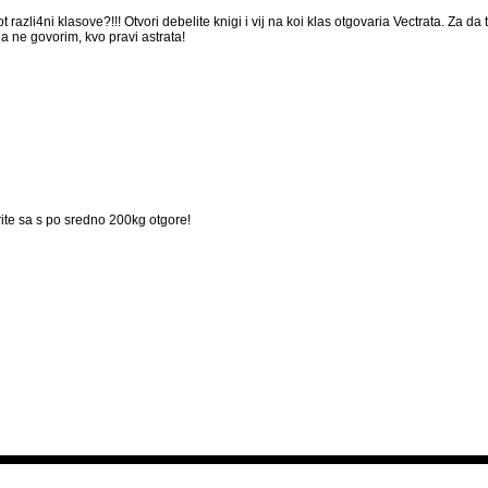
 razli4ni klasove?!!! Otvori debelite knigi i vij na koi klas otgovaria Vectrata. Za da
a ne govorim, kvo pravi astrata!
trite sa s po sredno 200kg otgore!