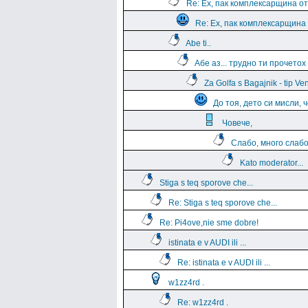
Re: Ех, пак комплексарщина от
Re: Ех, пак комплексарщина 
Abe ti..
Aбе аз... трудно ти прочетох
Za Golfa s Bagajnik - tip Ven
До тоя, дето си мисли, ч
Човече,
Слабо, много слаб
Kato moderator...
Stiga s teq sporove che...
Re: Stiga s teq sporove che...
Re: Pi4ove,nie sme dobre!
istinata e v AUDI ili ...
Re: istinata e v AUDI ili ...
w1zz4rd .
Re: w1zz4rd .