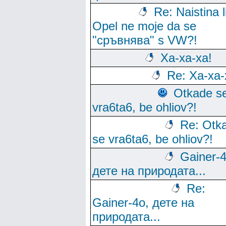
Re: Naistina l
Opel ne moje da se
"сръвнява" s VW?!
Ха-ха-ха!
Re: Ха-ха-
Otkade s
vra6ta6, be ohliov?!
Re: Otk
se vra6ta6, be ohliov?!
Gainer-4
дете на природата...
Re:
Gainer-4o, дете на
природата...