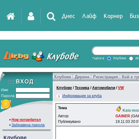
Днес
Лайф
Корнер
Биз
IT
DirTV
Impressio
търси в
Клубове
di
Клубове
Дирене
Регистрация
Кой е ту
Games
Клубове
/
Техника
/
Автомобили
/
VW
Име
Парола
Информация за клуба
Тема
Kato mode
Автор
GAlNER
(GAI
•
Нов потребител
Публикувано
19.11.03 20:0
•
Забравена парола
Клубове