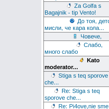
Za Golfa s
Bagajnik - tip Vento!
До тоя, дет
мисли, че кара кола...
Човече,
Слабо,
много слабо
Kato
moderator...
Stiga s teq sporove
che...
Re: Stiga s teq
sporove che...
Re: Pi4ove,nie sme