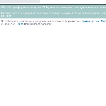
Clubs.dir.bg е форум за дискусии. Dir.bg не носи отговорност за съдържанието и дос
Никаква част от съдържанието на тази страница не може да бъде репродуцирана, запи
на Dir.bg
За Забележки, коментари и предложения ползвайте формата за
Обратна връзка
|
Моб
© 2006-2026
Dir.bg
Всички права запазени.