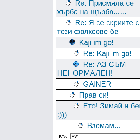
Re: Присмяла се
хърба на щърба......
Re: Я се скриите с
тези фолксове бе
Kaji im go!
Re: Kaji im go!
Re: АЗ СЪМ
НЕНОРМАЛЕН!
GAlNER
Прав си!
Ето! Зимай и бе
:)))
Вземам...
Клуб :