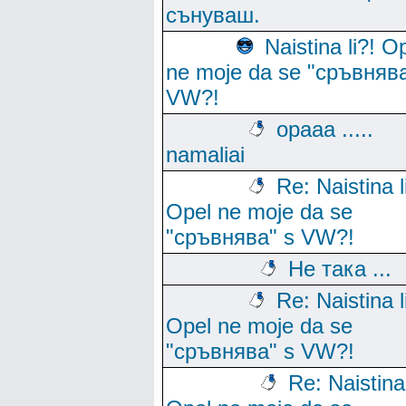
сънуваш.
Naistina li?! O
ne moje da se "сръвнява
VW?!
opaaa .....
namaliai
Re: Naistina l
Opel ne moje da se
"сръвнява" s VW?!
Не така ...
Re: Naistina l
Opel ne moje da se
"сръвнява" s VW?!
Re: Naistina 