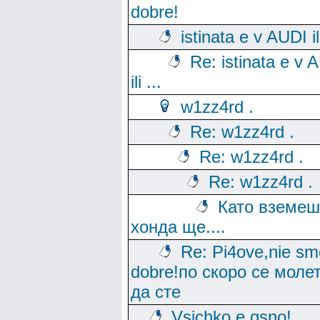
dobre!
istinata e v AUDI ili
Re: istinata e v 
ili ...
w1zz4rd .
Re: w1zz4rd .
Re: w1zz4rd .
Re: w1zz4rd .
Като вземеш
хонда ще....
Re: Pi4ove,nie sm
dobre!по скоро се моле
да сте
Vsichko e qsno!