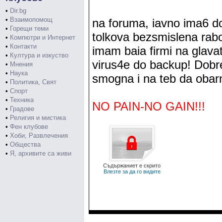
•
Dir.bg
•
Взаимопомощ
na foruma, iavno ima6 dos
•
Горещи теми
tolkova bezsmislena rabo
•
Компютри и Интернет
•
Контакти
imam baia firmi na glavat
•
Култура и изкуство
virus4e do backup! Dobre
•
Мнения
•
Наука
smogna i na teb da obar
•
Политика, Свят
•
Спорт
•
Техника
NO PAIN-NO GAIN!!!
•
Градове
•
Религия и мистика
•
Фен клубове
•
Хоби, Развлечения
•
Общества
•
Я, архивите са живи
Съдържаниет е скрито
Влезте за да го видите