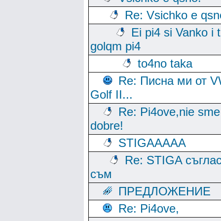
Re: Vsichko e qsn
Ei pi4 si Vanko i 
golqm pi4
to4no taka
Re: Писна ми от 
Golf II...
Re: Pi4ove,nie sme
dobre!
STIGAAAAA
Re: STIGA съгла
съм
ПРЕДЛОЖЕНИЕ
Re: Pi4ove,