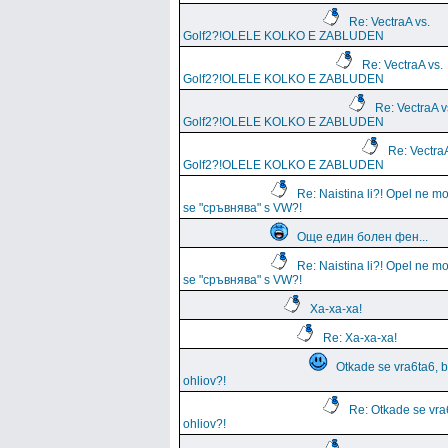
Re: VectraA vs.
Golf2?!OLELE KOLKO E ZABLUDEN
Re: VectraA vs.
Golf2?!OLELE KOLKO E ZABLUDEN
Re: VectraA v
Golf2?!OLELE KOLKO E ZABLUDEN
Re: VectraA
Golf2?!OLELE KOLKO E ZABLUDEN
Re: Naistina li?! Opel ne m
se "сръвнява" s VW?!
Още един болен фен...
Re: Naistina li?! Opel ne m
se "сръвнява" s VW?!
Ха-ха-ха!
Re: Ха-ха-ха!
Otkade se vra6ta6, 
ohliov?!
Re: Otkade se vra
ohliov?!