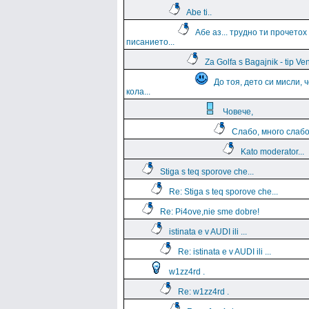
Abe ti..
Aбе аз... трудно ти прочетох
писанието...
Za Golfa s Bagajnik - tip Ven
До тоя, дето си мисли, 
кола...
Човече,
Слабо, много слаб
Kato moderator...
Stiga s teq sporove che...
Re: Stiga s teq sporove che...
Re: Pi4ove,nie sme dobre!
istinata e v AUDI ili ...
Re: istinata e v AUDI ili ...
w1zz4rd .
Re: w1zz4rd .