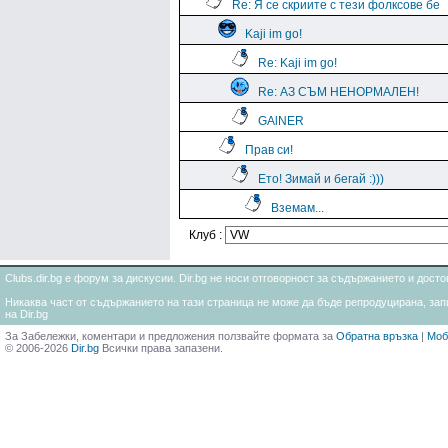
Re: Я се скриите с тези фолксове бе
Kaji im go!
Re: Kaji im go!
Re: АЗ СЪМ НЕНОРМАЛЕН!
GAlNER
Прав си!
Ето! Зимай и бегай :)))
Вземам...
Клуб :
Clubs.dir.bg е форум за дискусии. Dir.bg не носи отговорност за съдържанието и дос
Никаква част от съдържанието на тази страница не може да бъде репродуцирана, запи
на Dir.bg
За Забележки, коментари и предложения ползвайте формата за
Обратна връзка
|
Моб
© 2006-2026
Dir.bg
Всички права запазени.