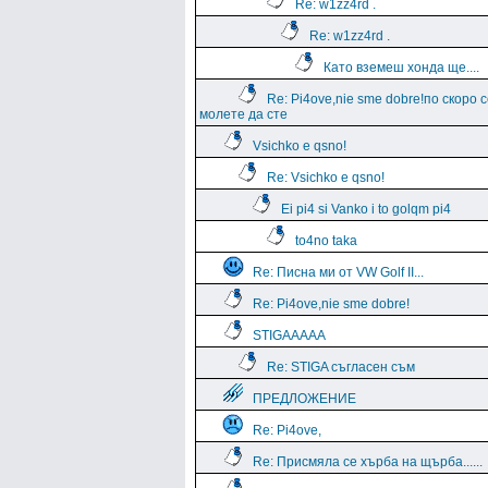
Re: w1zz4rd .
Re: w1zz4rd .
Като вземеш хонда ще....
Re: Pi4ove,nie sme dobre!по скоро 
молете да сте
Vsichko e qsno!
Re: Vsichko e qsno!
Ei pi4 si Vanko i to golqm pi4
to4no taka
Re: Писна ми от VW Golf II...
Re: Pi4ove,nie sme dobre!
STIGAAAAA
Re: STIGA съгласен съм
ПРЕДЛОЖЕНИЕ
Re: Pi4ove,
Re: Присмяла се хърба на щърба......