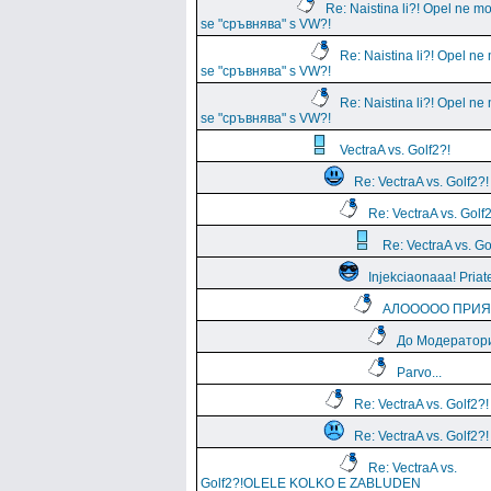
Re: Naistina li?! Opel ne m
se "сръвнява" s VW?!
Re: Naistina li?! Opel ne
se "сръвнява" s VW?!
Re: Naistina li?! Opel ne
se "сръвнява" s VW?!
VectraA vs. Golf2?!
Re: VectraA vs. Golf2?!
Re: VectraA vs. Golf
Re: VectraA vs. Go
Injekciaonaaa! Priate
АЛООООО ПРИЯТЕ
До Модератори
Parvo...
Re: VectraA vs. Golf2?!
Re: VectraA vs. Golf2?!
Re: VectraA vs.
Golf2?!OLELE KOLKO E ZABLUDEN