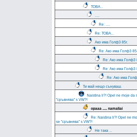
ТОВА...
.....
Re: .....
Re: ТОВА...
Ако има Голф3 85г.
Re: Ако има Голф3 85г
Re: Ако има Голф3 
Re: Ако има Голф3 
Re: Ако има Голф
Ти май нещо сънуваш.
Naistina li?! Opel ne moje da 
"сръвнява" s VW?!
opaaa ..... namaliai
Re: Naistina li?! Opel ne m
se "сръвнява" s VW?!
Не така ...