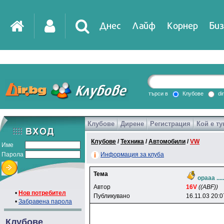
Днес
Лайф
Корнер
Биз
IT
DirTV
Impressio
търси в
Клубове
di
Клубове
Дирене
Регистрация
Кой е ту
Games
Клубове
/
Техника
/
Автомобили
/
VW
Име
Парола
Информация за клуба
Тема
opaaa ....
Автор
16V
((ABF))
•
Нов потребител
Публикувано
16.11.03 20:0
•
Забравена парола
Клубове