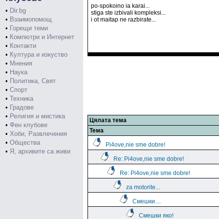
po-spokoino ia karai...
•
Dir.bg
stiga ste izbivali kompleksi...
•
Взаимопомощ
i ot maitap ne razbirate...
•
Горещи теми
•
Компютри и Интернет
•
Контакти
•
Култура и изкуство
•
Мнения
•
Наука
•
Политика, Свят
•
Спорт
•
Техника
•
Градове
•
Религия и мистика
Цялата тема
•
Фен клубове
Тема
•
Хоби, Развлечения
•
Общества
Pi4ove,nie sme dobre!
•
Я, архивите са живи
Re: Pi4ove,nie sme dobre!
Re: Pi4ove,nie sme dobre!
za motorite...
Смешки....
Смешки яко!