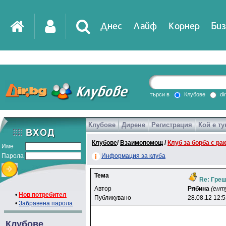
Днес
Лайф
Корнер
Биз
IT
DirTV
Impressio
търси в
Клубове
di
Клубове
Дирене
Регистрация
Кой е ту
Games
Клубове
/
Взаимопомощ
/
Клуб за борба с ра
Име
Парола
Информация за клуба
Тема
Re: Греш
Автор
Рябина
(ент
•
Нов потребител
Публикувано
28.08.12 12:
•
Забравена парола
Клубове