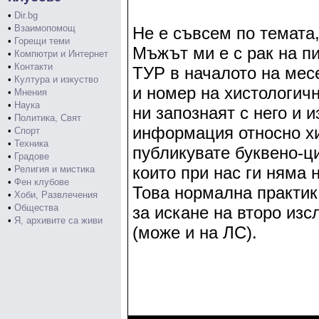
•
Dir.bg
•
Взаимопомощ
Не е съвсем по темата, 
•
Горещи теми
Мъжът ми е с рак на п
•
Компютри и Интернет
•
Контакти
ТУР в началото на мес
•
Култура и изкуство
и номер на хистологич
•
Мнения
•
Наука
ни запознаят с него и 
•
Политика, Свят
информация относно хис
•
Спорт
•
Техника
публикувате буквено-ц
•
Градове
които при нас ги няма 
•
Религия и мистика
•
Фен клубове
Това нормална практик
•
Хоби, Развлечения
•
Общества
за искане на второ изс
•
Я, архивите са живи
(може и на ЛС).