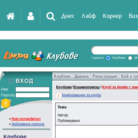
Днес
Лайф
Корнер
Биз
търси в
Клубове
di
Клубове
Дирене
Регистрация
Кой е ту
Клубове
/
Взаимопомощ
/
Клуб за борба с ра
Име
Парола
Информация за клуба
Тема
Автор
•
Нов потребител
Публикувано
•
Забравена парола
Клубове