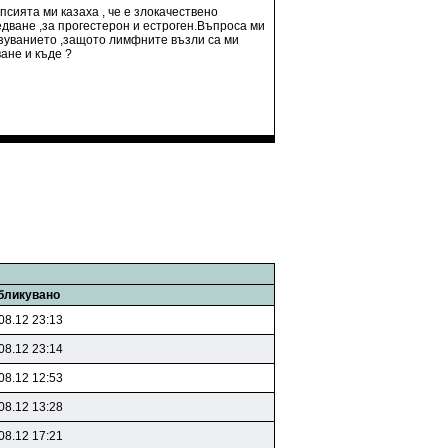
сията ми казаха , че е злокачествено
дване ,за прогестерон и естроген.Въпроса ми
разуванието ,защото лимфните възли са ми
ане и къде ?
бликувано
08.12 23:13
08.12 23:14
08.12 12:53
08.12 13:28
08.12 17:21