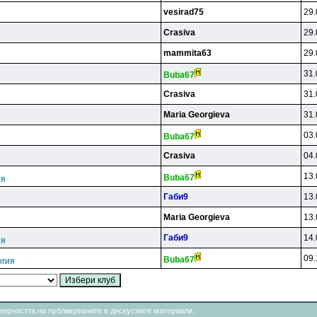
vesirad75
29.
Crasiva
29.
mammita63
29.
31.
Buba67
Crasiva
31.
Maria Georgieva
31.
03.
Buba67
Crasiva
04.
13.
Buba67
ия
Гaби9
13.
Maria Georgieva
13.
Гaби9
14.
ия
09.
Buba67
огия
товерността на публикуваните в дискусиите материали.