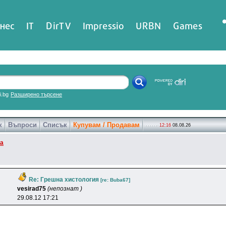
нес
IT
DirTV
Impressio
URBN
Games
ri.bg
Разширено търсене
к
Въпроси
Списък
Купувам / Продавам
12:16
08.08.26
ка
Re: Грешна хистология
[re: Buba67]
vesirad75
(непознат )
29.08.12 17:21