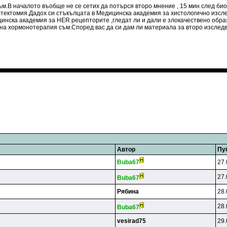
м.В началото въобще не се сетих да потърся второ мнение , 15 мин след биоп
тектомия.Дадох си стъкълцата в Медицинска академия за хистологично изсле
дицинска академия за HER рецепторите ,гледат ли и дали е злокачествено об
 на хормонотерапия съм.Според вас да си дам ли материала за второ изследв
Автор
Пу
Buba67
27.
27.
Buba67
Рябина
28.
28.
Buba67
vesirad75
29.