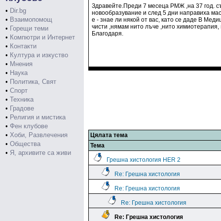
Здравейте.Преди 7 месеца РМЖ ,на 37 год. съ
•
Dir.bg
новообразувание и след 5 дни направиха мас
•
Взаимопомощ
е - знае ли някой от вас, като се даде В Ме
чисти ,нямам нито лъче ,нито химиотерапия,
•
Горещи теми
Благодаря.
•
Компютри и Интернет
•
Контакти
•
Култура и изкуство
•
Мнения
•
Наука
•
Политика, Свят
•
Спорт
•
Техника
•
Градове
•
Религия и мистика
•
Фен клубове
•
Хоби, Развлечения
Цялата тема
•
Общества
Тема
•
Я, архивите са живи
Грешна хистология HER 2
Re: Грешна хистология
Re: Грешна хистология
Re: Грешна хистология
Re: Грешна хистология