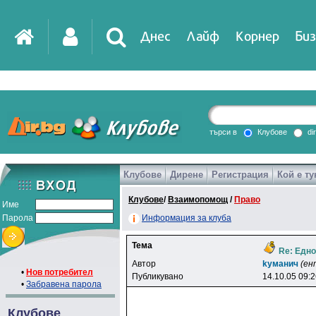
Днес
Лайф
Корнер
Биз
IT
DirTV
Impressio
търси в
Клубове
di
Клубове
Дирене
Регистрация
Кой е ту
Games
Клубове
/
Взаимопомощ
/
Право
Име
Парола
Информация за клуба
Тема
Re: Едно
Автор
kyмaнич
(ен
•
Нов потребител
Публикувано
14.10.05 09:
•
Забравена парола
Клубове