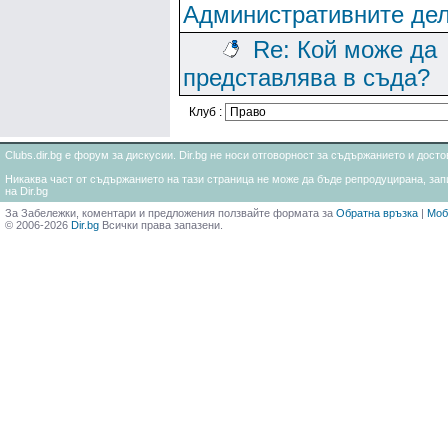
Административните де
Re: Кой може да
представлява в съда?
Клуб :
Clubs.dir.bg е форум за дискусии. Dir.bg не носи отговорност за съдържанието и дос
Никаква част от съдържанието на тази страница не може да бъде репродуцирана, запи
на Dir.bg
За Забележки, коментари и предложения ползвайте формата за
Обратна връзка
|
Моб
© 2006-2026
Dir.bg
Всички права запазени.