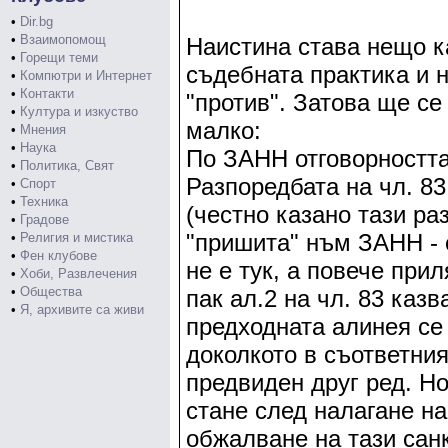
•
Dir.bg
•
Взаимопомощ
Наистина става нещо к
•
Горещи теми
съдебната практика и н
•
Компютри и Интернет
•
Контакти
"против". Затова ще с
•
Култура и изкуство
малко:
•
Мнения
•
Наука
По ЗАНН отговорността 
•
Политика, Свят
Разпоредбата на чл. 83
•
Спорт
•
Техника
(честно казано тази ра
•
Градове
"пришита" нъм ЗАНН - 
•
Религия и мистика
•
Фен клубове
не е тук, а повече при
•
Хоби, Развлечения
•
Общества
пак ал.2 на чл. 83 каз
•
Я, архивите са живи
предходната алинея се 
доколкото в съответния
предвиден друг ред. Н
стане след налагане на 
обжалване на тази санк