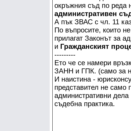
окръжния съд по реда
административен съд
А пък ЗВАС с чл. 11 ка
По въпросите, които не
прилагат Законът за а
и
Гражданският проце
---------
Ето че се намери връз
ЗАНН и ГПК. (само за н
И наистина - юрисконс
представител не само п
административни дела 
съдебна практика.