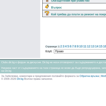
Обезщетения при убийство
Въпрос
Кой трябва да плати за ремонт на пок
2
3
4
5
6
7
8
9
10
11
12
13
14
15
1
Страници: 1
Клуб :
Clubs.dir.bg е форум за дискусии. Dir.bg не носи отговорност за съдържанието и дос
Никаква част от съдържанието на тази страница не може да бъде репродуцирана, запи
на Dir.bg
За Забележки, коментари и предложения ползвайте формата за
Обратна връзка
|
Моб
© 2006-2026
Dir.bg
Всички права запазени.