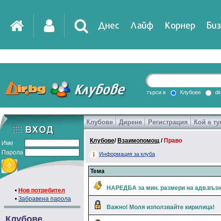
Днес
Лайф
Корнер
Биз
IT
DirTV
Impressio
търси в
Клубове
di
Клубове
Дирене
Регистрация
Кой е ту
Games
Клубове
/
Взаимопомощ
/
Право
Име
Парола
Информация за клуба
Тема
НАРЕДБА за мин. размери на адв.въз
•
Нов потребител
•
Забравена парола
Важно! Моля използвайте кирилица!
Клубове