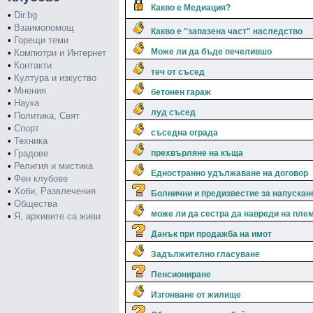
Какво е Медиация?
•
Dir.bg
•
Взаимопомощ
Какво е "запазена част" наследство
•
Горещи теми
Може ли да бъде печелившо
•
Компютри и Интернет
•
Контакти
теч от съсед
•
Култура и изкуство
•
Мнения
бетонен гараж
•
Наука
луд съсед
•
Политика, Свят
•
Спорт
съседна ограда
•
Техника
•
Градове
прехвърляне на къща
•
Религия и мистика
Едностранно удължаване на договор
•
Фен клубове
•
Хоби, Развлечения
Болнични и предизвестие за напускан
•
Общества
може ли да сестра да навреди на пле
•
Я, архивите са живи
Данък при продажба на имот
Задължително гласуване
Пенсиониране
Изгонване от жилище