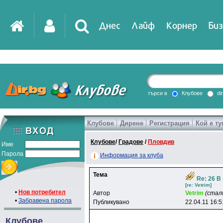
Днес
Лайф
Корнер
Биз
IT
DirTV
Impressio
търси в
Клубове
di
Клубове
Дирене
Регистрация
Кой е ту
Games
Клубове
/
Градове
/
Пловдив
Име
Парола
Информация за клуба
Тема
Re: 26 В
[re: Vetrim]
•
Нов потребител
Автор
Vetrim
(стал
•
Забравена парола
Публикувано
22.04.11 16:5
Клубове