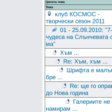
Цялата тема
Тема
клуб КОСМОС -
творчески сезон 2011
01 - 25.09.2010: "7
чудеса на Слънчевата с
ма"
Хъм ...
Re: Хъм, хъм ...
Шрифта е малък
бре ...
Re: ще го опр
до Нова година
Галериите не 
намирам ...