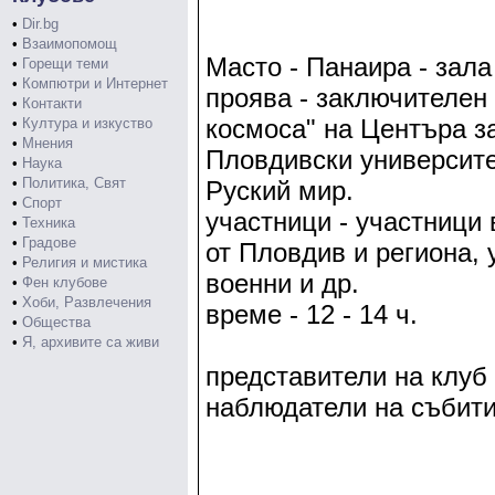
•
Dir.bg
•
Взаимопомощ
Масто - Панаира - зала
•
Горещи теми
•
Компютри и Интернет
проява - заключителен 
•
Контакти
космоса" на Центъра за
•
Култура и изкуство
•
Мнения
Пловдивски университе
•
Наука
•
Политика, Свят
Руский мир.
•
Спорт
участници - участници
•
Техника
•
Градове
от Пловдив и региона, 
•
Религия и мистика
военни и др.
•
Фен клубове
•
Хоби, Развлечения
време - 12 - 14 ч.
•
Общества
•
Я, архивите са живи
представители на клуб
наблюдатели на събит