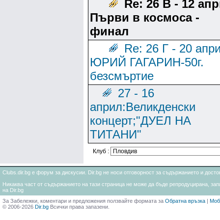
Re: 26 В - 12 ап
Първи в космоса -
финал
Re: 26 Г - 20 апр
ЮРИЙ ГАГАРИН-50г.
безсмъртие
27 - 16
април:Великденски
концерт;"ДУЕЛ НА
ТИТАНИ"
Клуб :
Clubs.dir.bg е форум за дискусии. Dir.bg не носи отговорност за съдържанието и дос
Никаква част от съдържанието на тази страница не може да бъде репродуцирана, запи
на Dir.bg
За Забележки, коментари и предложения ползвайте формата за
Обратна връзка
|
Моб
© 2006-2026
Dir.bg
Всички права запазени.