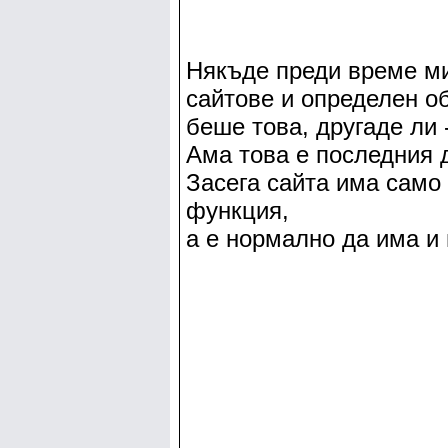
Някъде преди време ми
сайтове и определен о
беше това, другаде ли 
Ама това е последния д
Засега сайта има само
функция,
а е нормално да има и