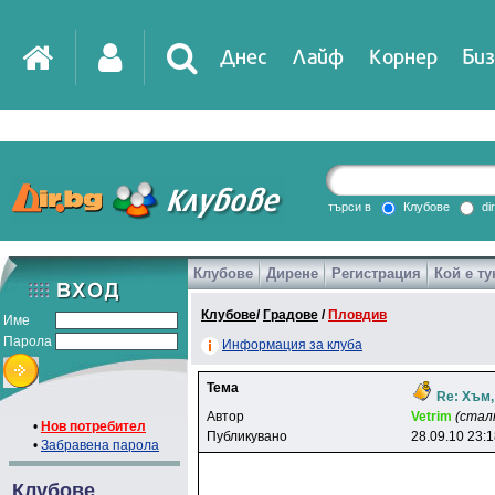
Днес
Лайф
Корнер
Биз
IT
DirTV
Impressio
търси в
Клубове
di
Клубове
Дирене
Регистрация
Кой е ту
Games
Клубове
/
Градове
/
Пловдив
Име
Парола
Информация за клуба
Тема
Re: Хъм, 
Автор
Vetrim
(стал
•
Нов потребител
Публикувано
28.09.10 23:
•
Забравена парола
Клубове