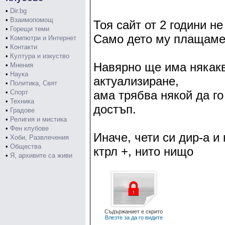
•
Dir.bg
•
Взаимопомощ
Тоя сайт от 2 години не
•
Горещи теми
Само дето му плащаме
•
Компютри и Интернет
•
Контакти
•
Култура и изкуство
Навярно ще има някакв
•
Мнения
•
Наука
актуализиране,
•
Политика, Свят
•
Спорт
ама трябва някой да го
•
Техника
достъп.
•
Градове
•
Религия и мистика
•
Фен клубове
Иначе, чети си дир-а 
•
Хоби, Развлечения
•
Общества
ктрл +, нито нищо
•
Я, архивите са живи
Съдържаниет е скрито
Влезте за да го видите