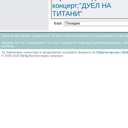
концерт;"ДУЕЛ НА
ТИТАНИ"
Клуб :
Clubs.dir.bg е форум за дискусии. Dir.bg не носи отговорност за съдържанието и дос
Никаква част от съдържанието на тази страница не може да бъде репродуцирана, запи
на Dir.bg
За Забележки, коментари и предложения ползвайте формата за
Обратна връзка
|
Моб
© 2006-2026
Dir.bg
Всички права запазени.