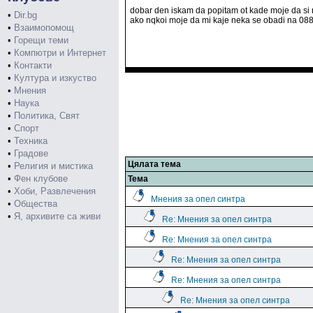
dobar den iskam da popitam ot kade moje da si 
•
Dir.bg
ako nqkoi moje da mi kaje neka se obadi na 088
•
Взаимопомощ
•
Горещи теми
•
Компютри и Интернет
•
Контакти
•
Култура и изкуство
•
Мнения
•
Наука
•
Политика, Свят
•
Спорт
•
Техника
•
Градове
Цялата тема
•
Религия и мистика
•
Фен клубове
Тема
•
Хоби, Развлечения
Мнения за опел синтра
•
Общества
•
Я, архивите са живи
Re: Мнения за опел синтра
Re: Мнения за опел синтра
Re: Мнения за опел синтра
Re: Мнения за опел синтра
Re: Мнения за опел синтра