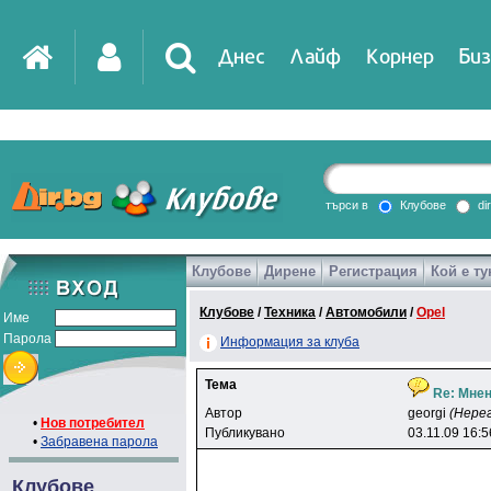
Днес
Лайф
Корнер
Биз
IT
DirTV
Impressio
търси в
Клубове
di
Клубове
Дирене
Регистрация
Кой е ту
Games
Клубове
/
Техника
/
Автомобили
/
Opel
Име
Парола
Информация за клуба
Тема
Re: Мнен
Автор
georgi
(Нере
•
Нов потребител
Публикувано
03.11.09 16:5
•
Забравена парола
Клубове