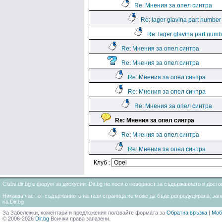
Re: Мнения за опел синтра
Re: lager glavina part number
Re: lager glavina part numb
Re: Мнения за опел синтра
Re: Мнения за опел синтра
Re: Мнения за опел синтра
Re: Мнения за опел синтра
Re: Мнения за опел синтра
Re: Мнения за опел синтра
Re: Мнения за опел синтра
Re: Мнения за опел синтра
Клуб :
Clubs.dir.bg е форум за дискусии. Dir.bg не носи отговорност за съдържанието и дос
Никаква част от съдържанието на тази страница не може да бъде репродуцирана, запи
на Dir.bg
За Забележки, коментари и предложения ползвайте формата за
Обратна връзка
|
Моб
© 2006-2026
Dir.bg
Всички права запазени.