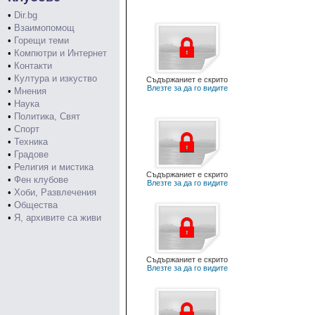
•
Dir.bg
•
Взаимопомощ
•
Горещи теми
•
Компютри и Интернет
•
Контакти
•
Култура и изкуство
Съдържаниет е скрито
Влезте за да го видите
•
Мнения
•
Наука
•
Политика, Свят
•
Спорт
•
Техника
•
Градове
•
Религия и мистика
Съдържаниет е скрито
•
Фен клубове
Влезте за да го видите
•
Хоби, Развлечения
•
Общества
•
Я, архивите са живи
Съдържаниет е скрито
Влезте за да го видите