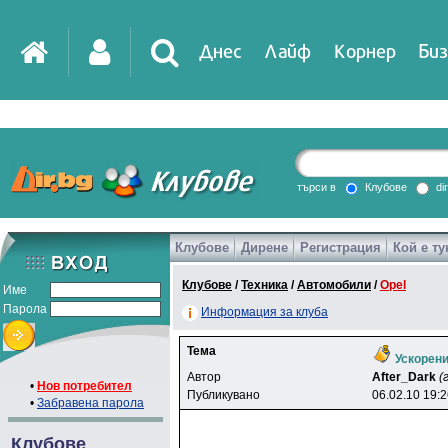
Днес
Лайф
Корнер
Биз
IT
DirTV
Impressio
търси в
Клубове
di
Клубове
Дирене
Регистрация
Кой е ту
Games
Клубове
/
Техника
/
Автомобили
/
Opel
Име
Парола
Информация за клуба
Тема
Ускорени
Автор
After_Dark
(
•
Нов потребител
Публикувано
06.02.10 19:
•
Забравена парола
Клубове