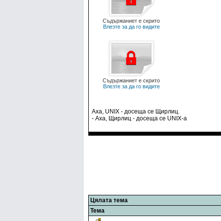
Съдържаниет е скрито
Влезте за да го видите
Съдържаниет е скрито
Влезте за да го видите
Аха, UNIX - досеща се Щирлиц.
- Аха, Щирлиц - досеща се UNIX-а
Цялата тема
Тема