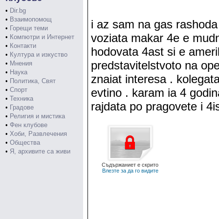
•
Dir.bg
•
Взаимопомощ
i az sam na gas rashoda
•
Горещи теми
voziata makar 4e e mud
•
Компютри и Интернет
•
Контакти
hodovata 4ast si e ameri
•
Култура и изкуство
predstavitelstvoto na ope
•
Мнения
•
Наука
znaiat interesa . kolegat
•
Политика, Свят
•
Спорт
evtino . karam ia 4 god
•
Техника
rajdata po pragovete i 4i
•
Градове
•
Религия и мистика
•
Фен клубове
•
Хоби, Развлечения
•
Общества
•
Я, архивите са живи
Съдържаниет е скрито
Влезте за да го видите