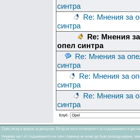
синтра
Re: Мнения за 
синтра
Re: Мнения за
опел синтра
Re: Мнения за опе
синтра
Re: Мнения за оп
синтра
Re: Мнения за 
синтра
Клуб :
Clubs.dir.bg е форум за дискусии. Dir.bg не носи отговорност за съдържанието и дос
Никаква част от съдържанието на тази страница не може да бъде репродуцирана, запи