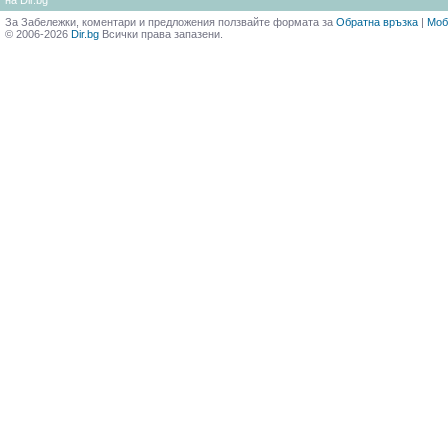
на Dir.bg
За Забележки, коментари и предложения ползвайте формата за
Обратна връзка
|
Моб
© 2006-2026
Dir.bg
Всички права запазени.