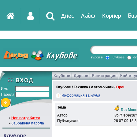
Днес
Лайф
Корнер
Биз
IT
DirTV
Impressio
търси в
Клубове
di
Клубове
Дирене
Регистрация
Кой е ту
Games
Клубове
/
Техника
/
Автомобили
/
Opel
Име
Парола
Информация за клуба
Тема
Re: Мнен
Автор
ivo
(Нерегис
•
Нов потребител
Публикувано
26.07.09 15:
•
Забравена парола
Клубове