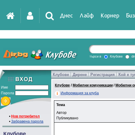
Днес
Лайф
Корнер
Биз
търси в
Клубове
di
Клубове
Дирене
Регистрация
Кой е ту
Клубове
/
Мобилни комуникации
/
Мобилни о
Име
Парола
Информация за клуба
Тема
Автор
•
Нов потребител
Публикувано
•
Забравена парола
Клубове