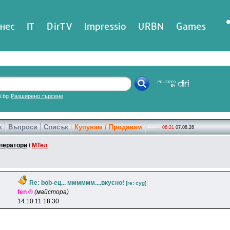
нес
IT
DirTV
Impressio
URBN
Games
ri.bg
Разширено търсене
к
Въпроси
Списък
Купувам / Продавам
06:21
07.08.26
ператори
/
МТел
Re: bob-ец... мммммм....вкусно!
[re: cyg]
fen ®
(майстора)
14.10.11 18:30