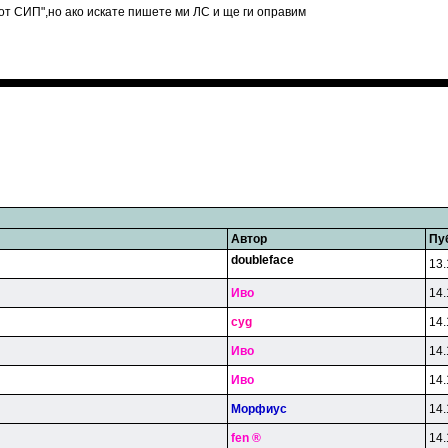
от СИП",но ако искате пишете ми ЛС и ще ги оправим
Автор
Пу
doubleface
13.
Иво
14.
cyg
14.
Иво
14.
Иво
14.
Mopфиyc
14.
fen ®
14.