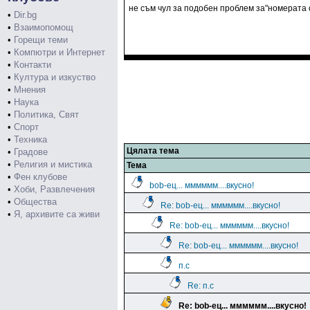
не съм чул за подобен проблем за"номерата 
•
Dir.bg
•
Взаимопомощ
•
Горещи теми
•
Компютри и Интернет
•
Контакти
•
Култура и изкуство
•
Мнения
•
Наука
•
Политика, Свят
•
Спорт
•
Техника
Цялата тема
•
Градове
•
Религия и мистика
Тема
•
Фен клубове
bob-ец... мммммм....вкусно!
•
Хоби, Развлечения
•
Общества
Re: bob-ец... мммммм....вкусно!
•
Я, архивите са живи
Re: bob-ец... мммммм....вкусно!
Re: bob-ец... мммммм....вкусно!
п.с
Re: п.с
Re: bob-ец... мммммм....вкусно!