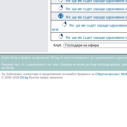
Re: ще ме съдят заради одраскване о
Re: ще ме съдят заради одраскване о
Re: ще ме съдят заради одраскване о
Re: ще ме съдят заради одраскван
куче
Re: ще ме съдят заради одраскване о
Клуб :
Clubs.dir.bg е форум за дискусии. Dir.bg не носи отговорност за съдържанието и дос
Никаква част от съдържанието на тази страница не може да бъде репродуцирана, запи
на Dir.bg
За Забележки, коментари и предложения ползвайте формата за
Обратна връзка
|
Моб
© 2006-2026
Dir.bg
Всички права запазени.