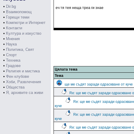
•
Dir.bg
еч тя тея неща треа ги знае
•
Взаимопомощ
•
Горещи теми
•
Компютри и Интернет
•
Контакти
•
Култура и изкуство
•
Мнения
•
Наука
•
Политика, Свят
•
Спорт
•
Техника
•
Градове
Цялата тема
•
Религия и мистика
Тема
•
Фен клубове
•
Хоби, Развлечения
ще ме съдят заради одраскване от куче
•
Общества
•
Я, архивите са живи
Re: ще ме съдят заради одраскване о
Re: ще ме съдят заради одраскван
куче
Re: ще ме съдят заради одраскван
куче
Re: ще ме съдят заради одраскване о