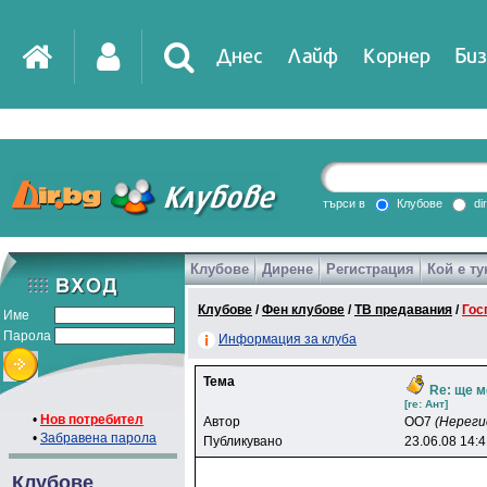
Днес
Лайф
Корнер
Биз
IT
DirTV
Impressio
търси в
Клубове
di
Клубове
Дирене
Регистрация
Кой е ту
Games
Клубове
/
Фен клубове
/
ТВ предавания
/
Гос
Име
Парола
Информация за клуба
Тема
Re: ще м
[re: Aнт]
•
Нов потребител
Автор
OO7
(Нереги
•
Забравена парола
Публикувано
23.06.08 14:
Клубове