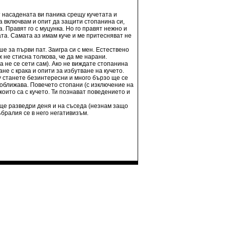
т насадената ви паника срещу кучетата и
ва включвам и опит да защити стопанина си,
. Правят го с муцунка. Но го правят нежно и
ата. Самата аз имам куче и ме притесняват не
ше за първи пат. Заигра си с мен. Естествено
 не стисна толкова, че да ме нарани.
а не се сети сам). Ако не виждате стопанина
не с крака и опити за избутване на кучето.
у станете безинтересни и много бързо ще се
 доближава. Повечето стопани (с изключение на
оито са с кучето. Ти познават поведението и
 ще разведри деня и на съседа (незнам защо
ъбралия се в него негативизъм.