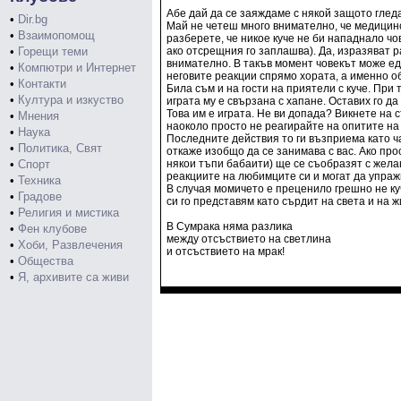
Абе дай да се заяждаме с някой защото гледа 
•
Dir.bg
Май не четеш много внимателно, че медицинск
•
Взаимопомощ
разберете, че никое куче не би нападнало чо
•
Горещи теми
ако отсрещния го заплашва). Да, изразяват ра
внимателно. В такъв момент човекът може еди
•
Компютри и Интернет
неговите реакции спрямо хората, а именно о
•
Контакти
Била съм и на гости на приятели с куче. При 
•
Култура и изкуство
играта му е свързана с хапане. Оставих го д
Това им е играта. Не ви допада? Викнете на 
•
Мнения
наоколо просто не реагирайте на опитите на к
•
Наука
Последните действия то ги възприема като ч
•
Политика, Свят
откаже изобщо да се занимава с вас. Ако про
•
Спорт
някои тъпи бабаити) ще се съобразят с желан
реакциите на любимците си и могат да упражн
•
Техника
В случая момичето е преценило грешно не ку
•
Градове
си го представям като сърдит на света и на ж
•
Религия и мистика
В Сумрака няма разлика
•
Фен клубове
между отсъствието на светлина
•
Хоби, Развлечения
и отсъствието на мрак!
•
Общества
•
Я, архивите са живи