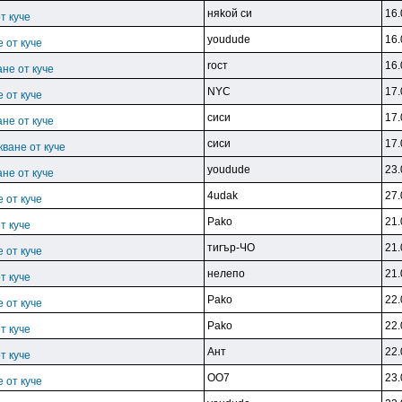
няkoй cи
16.
т куче
youdude
16.
 от куче
rocт
16.
не от куче
NYC
17.
 от куче
cиcи
17.
не от куче
cиcи
17.
ване от куче
youdude
23.
не от куче
4udak
27.
 от куче
Pako
21.
т куче
тиrъp-ЧO
21.
 от куче
нeлeпo
21.
т куче
Pako
22.
 от куче
Pako
22.
т куче
Aнт
22.
т куче
OO7
23.
 от куче