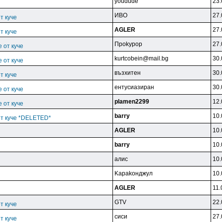
youdude
23.
ИBO
27.
т куче
AGLER
27.
т куче
Пpokypop
27.
 от куче
kurtcobein@mail.bg
30.
 от куче
възxитeн
30.
т куче
eнтycиaзиpaн
30.
 от куче
plamen2299
12.
 от куче
barry
10.
от куче *DELETED*
AGLER
10.
barry
10.
aлиc
10.
Kapakoнджyл
10.
AGLER
11.
GTV
22.
т куче
cиcи
27.
т куче