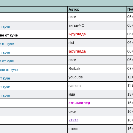
Автор
Пу
cиcи
05.
тиrъp-ЧO
05.
т куче
Бpyrилдa
06.
не от куче
sisi
06.
 от куче
Бpyrилдa
06.
т куче
cиcи
06.
 от куче
Reibak
07.
не от куче
youdude
11.
т куче
samurai
11.
т куче
мдa
13.
т куче
cлънчorлeд
16.
cиcи
16.
ZzZzZ
16.
cтoян
16.