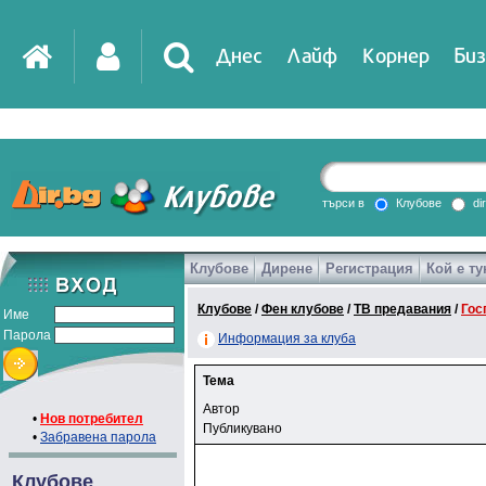
Днес
Лайф
Корнер
Биз
търси в
Клубове
di
Клубове
Дирене
Регистрация
Кой е ту
Клубове
/
Фен клубове
/
ТВ предавания
/
Гос
Име
Парола
Информация за клуба
Тема
Автор
•
Нов потребител
Публикувано
•
Забравена парола
Клубове