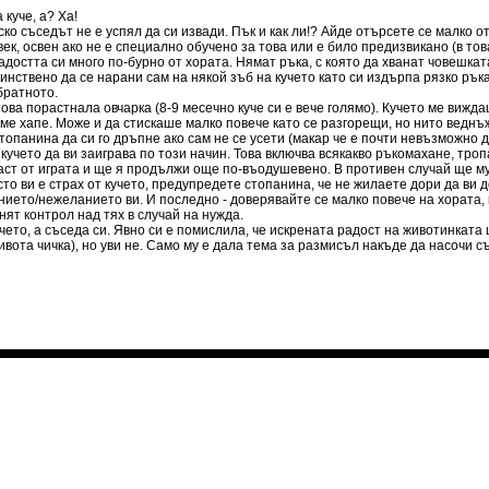
куче, а? Ха!
о съседът не е успял да си извади. Пък и как ли!? Айде отърсете се малко о
век, освен ако не е специално обучено за това или е било предизвикано (в то
достта си много по-бурно от хората. Нямат ръка, с която да хванат човешката
нствено да се нарани сам на някой зъб на кучето като си издърпа рязко рък
братното.
това порастнала овчарка (8-9 месечно куче си е вече голямо). Кучето ме вижда
а ме хапе. Може и да стискаше малко повече като се разгорещи, но нито веднъж
стопанина да си го дръпне ако сам не се усети (макар че е почти невъзможно д
учето да ви заиграва по този начин. Това включва всякакво ръкомахане, тропа
аст от играта и ще я продължи още по-въодушевено. В противен случай ще м
сто ви е страх от кучето, предупредете стопанина, че не жилаете дори да ви
ието/нежеланието ви. И последно - доверявайте се малко повече на хората, к
ят контрол над тях в случай на нужда.
чето, а съседа си. Явно си е помислила, че искрената радост на животинката
ивота чичка), но уви не. Само му е дала тема за размисъл накъде да насочи с