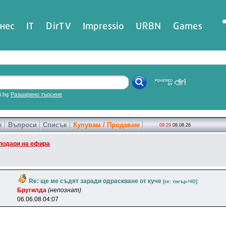
нес
IT
DirTV
Impressio
URBN
Games
ri.bg
Разширено търсене
к
Въпроси
Списък
Купувам / Продавам
09:29
08.08.26
подари на ефира
Re: ще ме съдят заради одраскване от куче
[re: тиrъp-ЧO]
Бpyrилдa
(непознат)
06.06.08 04:07