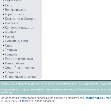
•
Dir.bg
•
Взаимопомощ
•
Горещи теми
•
Компютри и Интернет
•
Контакти
•
Култура и изкуство
•
Мнения
•
Наука
•
Политика, Свят
•
Спорт
•
Техника
•
Градове
•
Религия и мистика
•
Фен клубове
•
Хоби, Развлечения
•
Общества
•
Я, архивите са живи
Clubs.dir.bg е форум за дискусии. Dir.bg не носи отговорност за съдържанието и дос
Никаква част от съдържанието на тази страница не може да бъде репродуцирана, запи
на Dir.bg
За Забележки, коментари и предложения ползвайте формата за
Обратна връзка
|
Моб
© 2006-2026
Dir.bg
Всички права запазени.