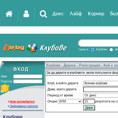
Днес
Лайф
Корнер
Биз
IT
DirTV
Impressio
търси в
Клубове
di
Клубове
Дирене
Регистрация
Кой е ту
Games
За да дирите в клубовете, моля попълнете фо
Име
Парола
Клуб, в който дирите
Думи, които дирите
Период от време
Опции
резултата на 
•
Нов потребител
•
Забравена парола
Клубове