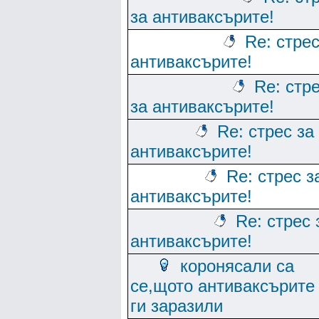
за антиваксърите!
Re: стрес
антиваксърите!
Re: стр
за антиваксърите!
Re: стрес за
антиваксърите!
Re: стрес з
антиваксърите!
Re: стрес 
антиваксърите!
коронясали са
се,щото антиваксърите
ги заразили