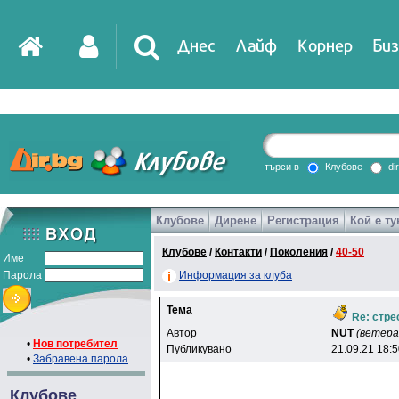
Днес
Лайф
Корнер
Биз
IT
DirTV
Impressio
търси в
Клубове
di
Клубове
Дирене
Регистрация
Кой е ту
Games
Клубове
/
Контакти
/
Поколения
/
40-50
Име
Парола
Информация за клуба
Тема
Re: стре
Автор
NUT
(ветера
•
Нов потребител
Публикувано
21.09.21 18:
•
Забравена парола
Клубове