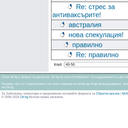
Re: стрес за
антиваксърите!
австралия
нова спекулация!
правилно
Re: правилно
Клуб :
Clubs.dir.bg е форум за дискусии. Dir.bg не носи отговорност за съдържанието и дос
Никаква част от съдържанието на тази страница не може да бъде репродуцирана, запи
на Dir.bg
За Забележки, коментари и предложения ползвайте формата за
Обратна връзка
|
Моб
© 2006-2026
Dir.bg
Всички права запазени.