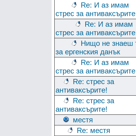
Re: И аз имам
стрес за антиваксърите
Re: И аз имам
стрес за антиваксърите
Нищо не знаеш 
за ергенския данък
Re: И аз имам
стрес за антиваксърите
Re: стрес за
антиваксърите!
Re: стрес за
антиваксърите!
местя
Re: местя