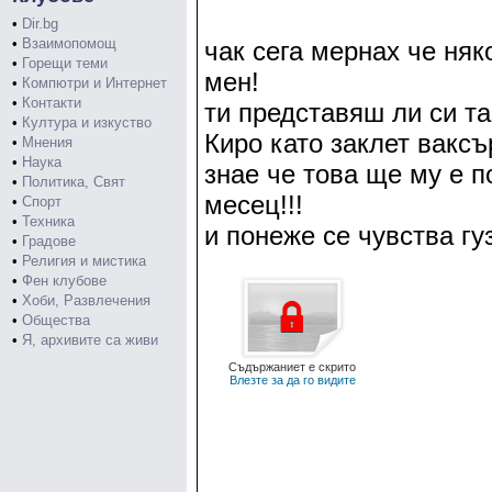
•
Dir.bg
•
Взаимопомощ
чак сега мернах че няк
•
Горещи теми
мен!
•
Компютри и Интернет
•
Контакти
ти представяш ли си та
•
Култура и изкуство
Киро като заклет ваксъ
•
Мнения
•
Наука
знае че това ще му е п
•
Политика, Свят
месец!!!
•
Спорт
•
Техника
и понеже се чувства гу
•
Градове
•
Религия и мистика
•
Фен клубове
•
Хоби, Развлечения
•
Общества
•
Я, архивите са живи
Съдържаниет е скрито
Влезте за да го видите