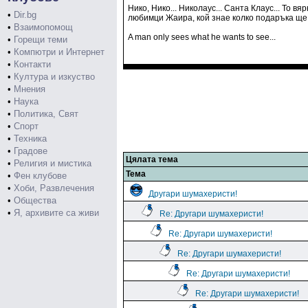
Нико, Нико... Николаус... Санта Клаус... То в
•
Dir.bg
любимци Жаира, кой знае колко подаръка ще 
•
Взаимопомощ
A man only sees what he wants to see...
•
Горещи теми
•
Компютри и Интернет
•
Контакти
•
Култура и изкуство
•
Мнения
•
Наука
•
Политика, Свят
•
Спорт
•
Техника
•
Градове
Цялата тема
•
Религия и мистика
Тема
•
Фен клубове
•
Хоби, Развлечения
Другари шумахеристи!
•
Общества
•
Я, архивите са живи
Re: Другари шумахеристи!
Re: Другари шумахеристи!
Re: Другари шумахеристи!
Re: Другари шумахеристи!
Re: Другари шумахеристи!