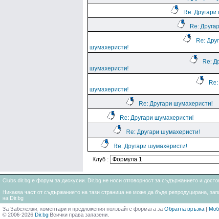
Re: Другари
Re: Друга
Re: Дру
шумахеристи!
Re: Д
шумахеристи!
Re:
шумахеристи!
Re: Другари шумахеристи!
Re: Другари шумахеристи!
Re: Другари шумахеристи!
Re: Другари шумахеристи!
Клуб :
Clubs.dir.bg е форум за дискусии. Dir.bg не носи отговорност за съдържанието и дос
Никаква част от съдържанието на тази страница не може да бъде репродуцирана, запи
на Dir.bg
За Забележки, коментари и предложения ползвайте формата за
Обратна връзка
|
Моб
© 2006-2026
Dir.bg
Всички права запазени.