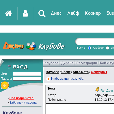
Днес
Лайф
Корнер
Биз
IT
DirTV
Impressio
търси в
Клубове
di
Клубове
Дирене
Регистрация
Кой е ту
Games
Клубове
/
Спорт
/
Авто-мото
/
Формула 1
Име
Парола
Информация за клуба
Тема
Re: Дру
Автор
naja_haje
((
•
Нов потребител
Публикувано
14.10.13 17:
•
Забравена парола
Клубове