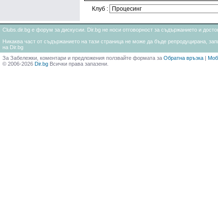
Клуб :
Clubs.dir.bg е форум за дискусии. Dir.bg не носи отговорност за съдържанието и дос
Никаква част от съдържанието на тази страница не може да бъде репродуцирана, запи
на Dir.bg
За Забележки, коментари и предложения ползвайте формата за
Обратна връзка
|
Моб
© 2006-2026
Dir.bg
Всички права запазени.