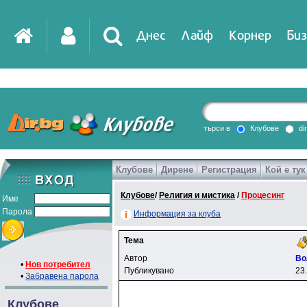
Днес
Лайф
Корнер
Биз
IT
DirTV
Impressio
търси в
Клубове
di
Клубове
Дирене
Регистрация
Кой е тук
Games
Клубове
/
Религия и мистика
/
Процесинг
Име
Парола
Информация за клуба
Тема
Автор
Bo
•
Нов потребител
Публикувано
23
•
Забравена парола
Клубове