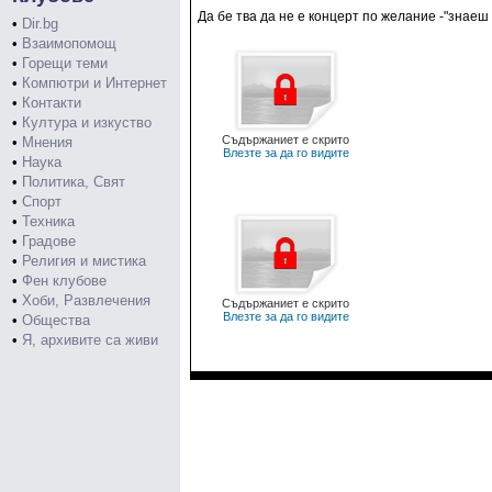
Да бе тва да не е концерт по желание -"знаеш 
•
Dir.bg
•
Взаимопомощ
•
Горещи теми
•
Компютри и Интернет
•
Контакти
•
Култура и изкуство
Съдържаниет е скрито
•
Мнения
Влезте за да го видите
•
Наука
•
Политика, Свят
•
Спорт
•
Техника
•
Градове
•
Религия и мистика
•
Фен клубове
•
Хоби, Развлечения
Съдържаниет е скрито
Влезте за да го видите
•
Общества
•
Я, архивите са живи