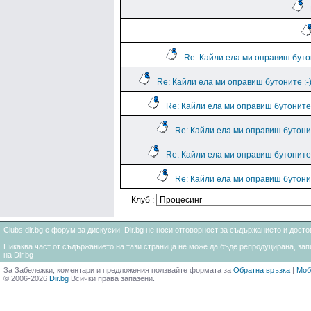
Re: Кайли ела ми оправиш бутон
Re: Кайли ела ми оправиш бутоните :-
Re: Кайли ела ми оправиш бутоните 
Re: Кайли ела ми оправиш бутонит
Re: Кайли ела ми оправиш бутоните 
Re: Кайли ела ми оправиш бутонит
Клуб :
Clubs.dir.bg е форум за дискусии. Dir.bg не носи отговорност за съдържанието и дос
Никаква част от съдържанието на тази страница не може да бъде репродуцирана, запи
на Dir.bg
За Забележки, коментари и предложения ползвайте формата за
Обратна връзка
|
Моб
© 2006-2026
Dir.bg
Всички права запазени.