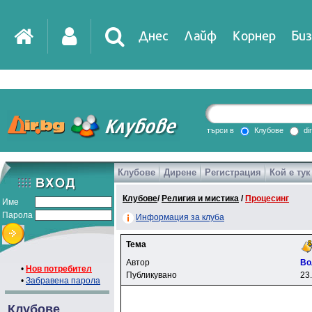
Днес
Лайф
Корнер
Биз
IT
DirTV
Impressio
търси в
Клубове
di
Клубове
Дирене
Регистрация
Кой е тук
Games
Клубове
/
Религия и мистика
/
Процесинг
Име
Парола
Информация за клуба
Тема
Автор
Bo
•
Нов потребител
Публикувано
23
•
Забравена парола
Клубове