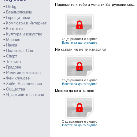
Пишеме те и тебе и жена ти.За груповия секс
•
Dir.bg
•
Взаимопомощ
•
Горещи теми
•
Компютри и Интернет
•
Контакти
•
Култура и изкуство
Съдържаниет е скрито
•
Мнения
Влезте за да го видите
•
Наука
Не казвай, че не ти изнася ся
•
Политика, Свят
•
Спорт
•
Техника
•
Градове
•
Религия и мистика
•
Фен клубове
Съдържаниет е скрито
•
Хоби, Развлечения
Влезте за да го видите
•
Общества
Можеш да се откажеш
•
Я, архивите са живи
Съдържаниет е скрито
Влезте за да го видите