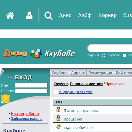
Днес
Лайф
Корнер
Биз
IT
DirTV
Impressio
търси в
Клубове
di
Клубове
Дирене
Регистрация
Кой е ту
Games
Клубове
/
Религия и мистика
/
Процесинг
Име
Парола
Информация за клуба
Тема
Пътят на странника
•
Нов потребител
•
Забравена парола
Процесинг
къде си, Owlbear
Клубове