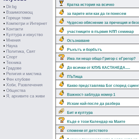
Кратка история на всичко
•
Dir.bg
•
Взаимопомощ
за парите или как да ги понесем
•
Горещи теми
Чудесно обяснение за пречещия и без
•
Компютри и Интернет
•
Контакти
участниците в първия НЛП семинар
•
Култура и изкуство
•
Мнения
Осъзнаване
•
Наука
Рънътъ и борбътъ
•
Политика, Свят
•
Спорт
Има ли нещо общо Григор с еГрегор?
•
Техника
До всички от КЛУБ КАСТАНЕДА.....
•
Градове
•
Религия и мистика
ПЪТища
•
Фен клубове
•
Хоби, Развлечения
Какво представлява Бог според сциен
•
Общества
Важност-заблуда номер 1
•
Я, архивите са живи
Искам най-после да разбера
Бит и култура
Къде е този Календар на Маите
спомени от детството