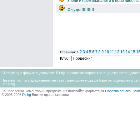
8 юни и преминаването в ново ниво на
О чудо!!!!!!!!!!!
2
3
4
5
6
7
8
9
10
11
12
13
14
15
1
Страници: 1
Клуб :
Clubs.dir.bg е форум за дискусии. Dir.bg не носи отговорност за съдържанието и дос
Никаква част от съдържанието на тази страница не може да бъде репродуцирана, запи
на Dir.bg
За Забележки, коментари и предложения ползвайте формата за
Обратна връзка
|
Моб
© 2006-2026
Dir.bg
Всички права запазени.