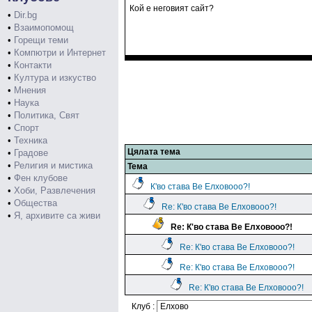
Кой е неговият сайт?
•
Dir.bg
•
Взаимопомощ
•
Горещи теми
•
Компютри и Интернет
•
Контакти
•
Култура и изкуство
•
Мнения
•
Наука
•
Политика, Свят
•
Спорт
•
Техника
Цялата тема
•
Градове
•
Религия и мистика
Тема
•
Фен клубове
К'во става Ве Елховооо?!
•
Хоби, Развлечения
•
Общества
Re: К'во става Ве Елховооо?!
•
Я, архивите са живи
Re: К'во става Ве Елховооо?!
Re: К'во става Ве Елховооо?!
Re: К'во става Ве Елховооо?!
Re: К'во става Ве Елховооо?!
Клуб :