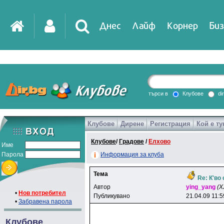
Днес
Лайф
Корнер
Биз
IT
DirTV
Impressio
търси в
Клубове
di
Клубове
Дирене
Регистрация
Кой е ту
Games
Клубове
/
Градове
/
Елхово
Име
Парола
Информация за клуба
Тема
Re: К'во
Автор
ying_yang
(Х
•
Нов потребител
Публикувано
21.04.09 11:5
•
Забравена парола
Клубове