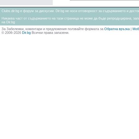
Clubs.dir.bg е форум за дискусии. Dir.bg не носи отговорност за съдържанието и дос
Никаква част от съдържанието на тази страница не може да бъде репродуцирана, запи
на Dir.bg
За Забележки, коментари и предложения ползвайте формата за
Обратна връзка
|
Моб
© 2006-2026
Dir.bg
Всички права запазени.