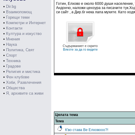
Готин, Елхово е около 6000 души население, 
•
Dir.bg
Андончо, наложи цензура за писачите тук.Хо
•
Взаимопомощ
си сайт , а Дир.бг нека лапа мухите. Като х
•
Горещи теми
•
Компютри и Интернет
•
Контакти
•
Култура и изкуство
•
Мнения
•
Наука
Съдържаниет е скрито
•
Политика, Свят
Влезте за да го видите
•
Спорт
•
Техника
•
Градове
•
Религия и мистика
•
Фен клубове
•
Хоби, Развлечения
•
Общества
•
Я, архивите са живи
Цялата тема
Тема
К'во става Ве Елховооо?!