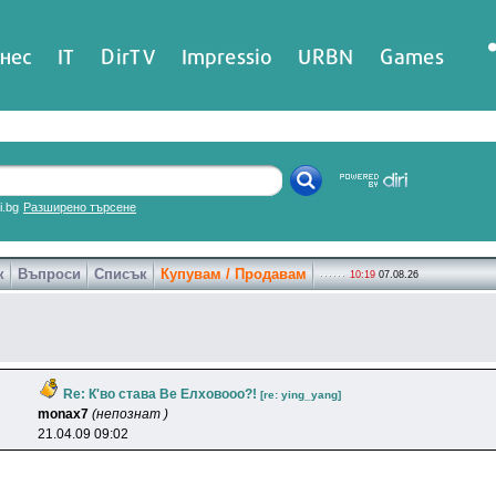
нес
IT
DirTV
Impressio
URBN
Games
ri.bg
Разширено търсене
к
Въпроси
Списък
Купувам / Продавам
10:19
07.08.26
Re: К'во става Ве Елховооо?!
[re: ying_yang]
monax7
(непознат )
21.04.09 09:02