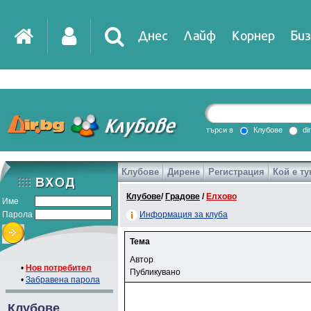
Днес
Лайф
Корнер
Биз
търси в
Клубове
di
Клубове
Дирене
Регистрация
Кой е ту
Клубове
/
Градове
/
Елхово
Име
Парола
Информация за клуба
Тема
Автор
•
Нов потребител
Публикувано
•
Забравена парола
Клубове