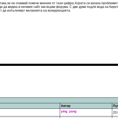
така,че не очаквай повече мнения от тази цифра.Хората си казаха проблемит
ди да видиш в негивия сайт как върви форума. С две думи подля вода на Кире
одят да изпълняват желанията на конкуренцията.
Автор
Пу
ying_yang
20.