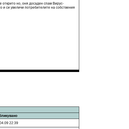
е открито но, оня досаден спам Вирус-
то и си увеличи потребителите на собствения
бликувано
04.09 22:39