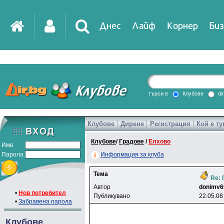
Днес
Лайф
Корнер
Биз
IT
DirTV
Impressio
търси в
Клубове
di
Клубове
Дирене
Регистрация
Кой е ту
Games
Клубове
/
Градове
/
Елхово
Име
Парола
Информация за клуба
Тема
Re: 
Автор
donimv6
•
Нов потребител
Публикувано
22.05.08
•
Забравена парола
Клубове