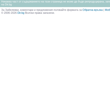
Никаква част от съдържанието на тази страница не може да бъде репродуцирана, запи
на Dir.bg
За Забележки, коментари и предложения ползвайте формата за
Обратна връзка
|
Моб
© 2006-2026
Dir.bg
Всички права запазени.