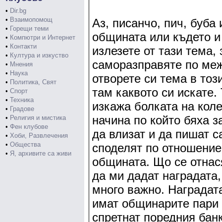
•
Dir.bg
•
Взаимопомощ
Аз, писанчо, пич, буба
•
Горещи теми
общината или където и
•
Компютри и Интернет
•
Контакти
излезете от тази тема,
•
Култура и изкуство
саморазправяте по меж
•
Мнения
•
Наука
отворете си тема в то
•
Политика, Свят
там каквото си искате.
•
Спорт
•
Техника
изкажа болката на коле
•
Градове
начина по който бяха 
•
Религия и мистика
•
Фен клубове
да влизат и да пишат с
•
Хоби, Развлечения
•
Общества
споделят по отношение
•
Я, архивите са живи
общината. Що се отнас
да ми дадат наградата,
много важно. Наградат
имат общинарите пари 
спретнат поредния банк