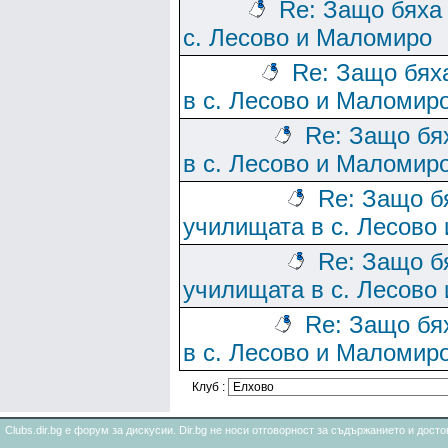
Re: Защо бяха
с. Лесово и Маломиро
Re: Защо бях
в с. Лесово и Маломир
Re: Защо бя
в с. Лесово и Маломир
Re: Защо б
училищата в с. Лесово
Re: Защо б
училищата в с. Лесово
Re: Защо бя
в с. Лесово и Маломир
Клуб :
Clubs.dir.bg е форум за дискусии. Dir.bg не носи отговорност за съдържанието и дос