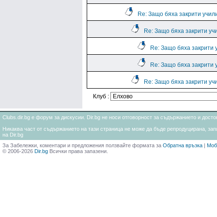
Re: Защо бяха закрити учил
Re: Защо бяха закрити уч
Re: Защо бяха закрити 
Re: Защо бяха закрити 
Re: Защо бяха закрити уч
Клуб :
Clubs.dir.bg е форум за дискусии. Dir.bg не носи отговорност за съдържанието и дос
Никаква част от съдържанието на тази страница не може да бъде репродуцирана, запи
на Dir.bg
За Забележки, коментари и предложения ползвайте формата за
Обратна връзка
|
Моб
© 2006-2026
Dir.bg
Всички права запазени.