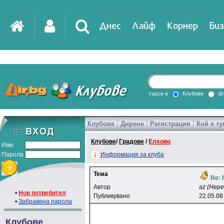
Днес
Лайф
Корнер
Биз
IT
DirTV
Impressio
търси в
Клубове
di
Клубове
Дирене
Регистрация
Кой е ту
Games
Клубове
/
Градове
/
Елхово
Име
Парола
Информация за клуба
Тема
Re: 
Автор
az
(Нере
•
Нов потребител
Публикувано
22.05.08
•
Забравена парола
Клубове