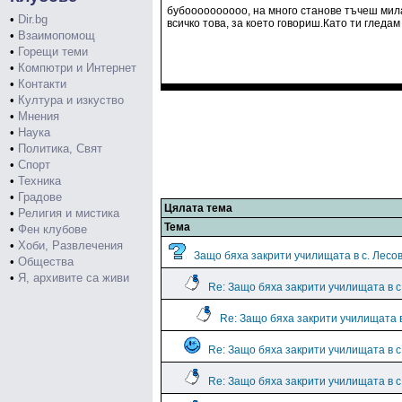
бубоооооооооо, на много станове тъчеш мила, 
•
Dir.bg
всичко това, за което говориш.Като ти гледам
•
Взаимопомощ
•
Горещи теми
•
Компютри и Интернет
•
Контакти
•
Култура и изкуство
•
Мнения
•
Наука
•
Политика, Свят
•
Спорт
•
Техника
•
Градове
Цялата тема
•
Религия и мистика
Тема
•
Фен клубове
•
Хоби, Развлечения
Защо бяха закрити училищата в с. Лесо
•
Общества
•
Я, архивите са живи
Re: Защо бяха закрити училищата в 
Re: Защо бяха закрити училищата 
Re: Защо бяха закрити училищата в с
Re: Защо бяха закрити училищата в 