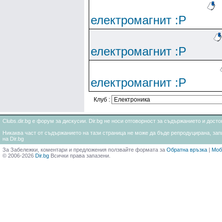
електромагнит :Р
електромагнит :Р
електромагнит :Р
Клуб :
Clubs.dir.bg е форум за дискусии. Dir.bg не носи отговорност за съдържанието и дос
Никаква част от съдържанието на тази страница не може да бъде репродуцирана, запи
на Dir.bg
За Забележки, коментари и предложения ползвайте формата за
Обратна връзка
|
Моб
© 2006-2026
Dir.bg
Всички права запазени.