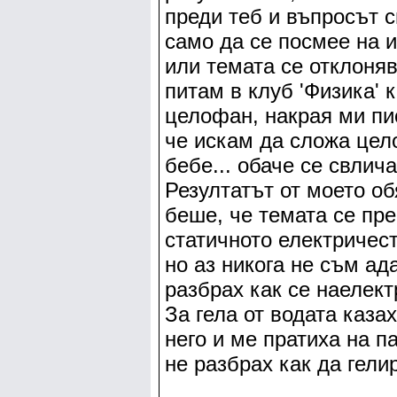
преди теб и въпросът с
само да се посмее на и
или темата се отклоняв
питам в клуб 'Физика' 
целофан, накрая ми пис
че искам да сложа це
бебе... обаче се свлича
Резултатът от моето об
беше, че темата се пре
статичното електричест
но аз никога не съм ад
разбрах как се наелек
За гела от водата каза
него и ме пратиха на па
не разбрах как да гели