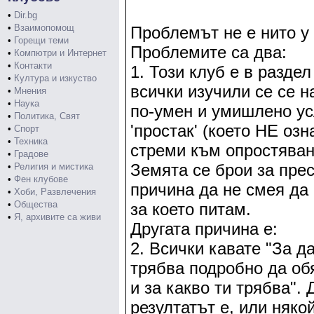
•
Dir.bg
•
Взаимопомощ
Проблемът не е нито у
•
Горещи теми
Проблемите са два:
•
Компютри и Интернет
•
Контакти
1. Този клуб е в раздел
•
Култура и изкуство
всички изучили се се н
•
Мнения
•
Наука
по-умен и умишлено ус
•
Политика, Свят
'простак' (което НЕ озн
•
Спорт
•
Техника
стреми към опростяван
•
Градове
Земята се брои за прес
•
Религия и мистика
•
Фен клубове
причина да не смея да 
•
Хоби, Развлечения
•
Общества
за което питам.
•
Я, архивите са живи
Другата причина е:
2. Всички кавате "За д
трябва подробно да об
и за какво ти трябва". 
резултатът е, или някой