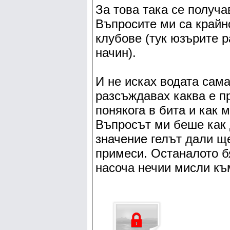
За това така се получа
Въпросите ми са крайно
клубове (тук юзърите 
начин).
И не исках водата сама
разсъждавах каква е п
понякога в бита и как 
Въпросът ми беше как д
значение гелът дали щ
примеси. Останалото б
насоча нечии мисли към