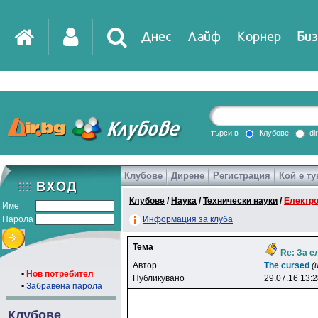
Днес
Лайф
Корнер
Биз
IT
DirTV
Impressio
търси в
Клубове
di
Клубове
Дирене
Регистрация
Кой е ту
Games
Клубове
/
Наука
/
Технически науки
/
Електр
Име
Парола
Информация за клуба
Тема
Re: За е
Автор
The cursed
(
•
Нов потребител
Публикувано
29.07.16 13:
•
Забравена парола
Клубове