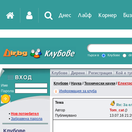
Днес
Лайф
Корнер
Биз
IT
DirTV
Impressio
търси в
Клубове
di
Клубове
Дирене
Регистрация
Кой е ту
Games
Клубове
/
Наука
/
Технически науки
/
Електр
Име
Парола
Информация за клуба
Тема
Re: За е
Автор
Tom_cat
()
•
Нов потребител
Публикувано
13.07.16 21:
•
Забравена парола
Клубове