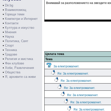
Внимавай за разположението на звездите ко
•
Dir.bg
•
Взаимопомощ
•
Горещи теми
•
Компютри и Интернет
•
Контакти
•
Култура и изкуство
•
Мнения
•
Наука
•
Политика, Свят
•
Спорт
•
Техника
Цялата тема
•
Градове
•
Религия и мистика
Тема
•
Фен клубове
За електромагнит.
•
Хоби, Развлечения
•
Общества
Re: За електромагнит.
•
Я, архивите са живи
Re: За електромагнит.
Re: За електромагнит.
Re: За електромагнит.
Re: За електромагнит.
Re: За електромагнит.