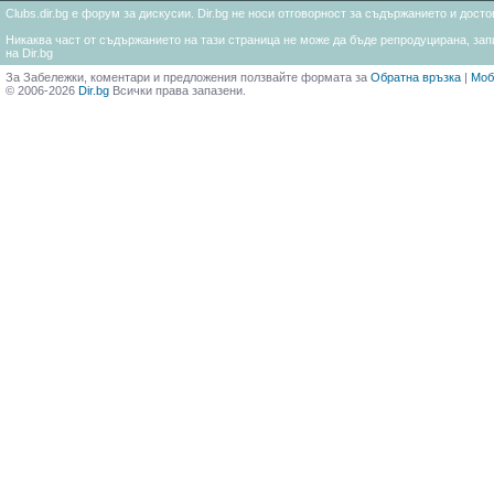
Clubs.dir.bg е форум за дискусии. Dir.bg не носи отговорност за съдържанието и дос
Никаква част от съдържанието на тази страница не може да бъде репродуцирана, запи
на Dir.bg
За Забележки, коментари и предложения ползвайте формата за
Обратна връзка
|
Моб
© 2006-2026
Dir.bg
Всички права запазени.