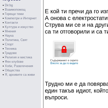
•
Dir.bg
•
Взаимопомощ
Е кой ти пречи да го и
•
Горещи теми
А онова с електростат
•
Компютри и Интернет
•
Контакти
Струва ми се и на друг
•
Култура и изкуство
са ти отговорили и са 
•
Мнения
•
Наука
•
Политика, Свят
•
Спорт
•
Техника
•
Градове
•
Религия и мистика
Съдържаниет е скрито
•
Фен клубове
Влезте за да го видите
•
Хоби, Развлечения
•
Общества
•
Я, архивите са живи
Трудно ми е да повярв
един такъв идиот, койт
въпроси.