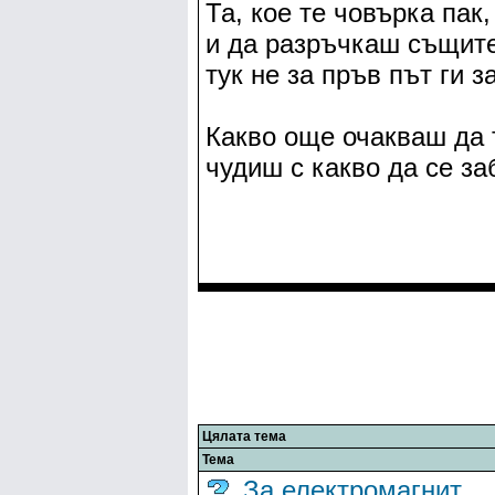
Та, кое те човърка пак
и да разръчкаш същите
тук не за пръв път ги 
Какво още очакваш да 
чудиш с какво да се з
Цялата тема
Тема
За електромагнит.