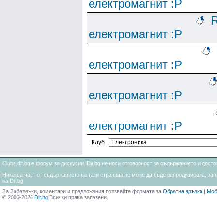
електромагнит :Р
R
електромагнит :Р
електромагнит :Р
електромагнит :Р
електромагнит :Р
Клуб :
Clubs.dir.bg е форум за дискусии. Dir.bg не носи отговорност за съдържанието и дос
Никаква част от съдържанието на тази страница не може да бъде репродуцирана, запи
на Dir.bg
За Забележки, коментари и предложения ползвайте формата за
Обратна връзка
|
Моб
© 2006-2026
Dir.bg
Всички права запазени.