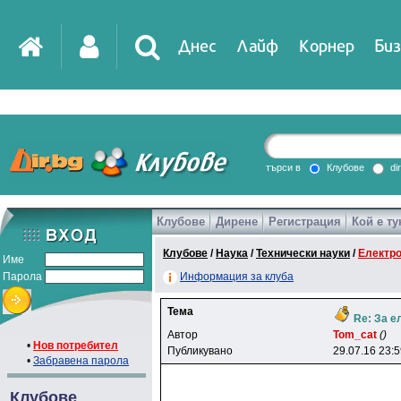
Днес
Лайф
Корнер
Биз
IT
DirTV
Impressio
търси в
Клубове
di
Клубове
Дирене
Регистрация
Кой е ту
Games
Клубове
/
Наука
/
Технически науки
/
Електр
Име
Парола
Информация за клуба
Тема
Re: За е
Автор
Tom_cat
()
•
Нов потребител
Публикувано
29.07.16 23:
•
Забравена парола
Клубове