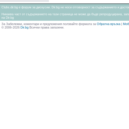
Clubs.dir.bg е форум за дискусии. Dir.bg не носи отговорност за съдържанието и дос
Никаква част от съдържанието на тази страница не може да бъде репродуцирана, запи
на Dir.bg
За Забележки, коментари и предложения ползвайте формата за
Обратна връзка
|
Моб
© 2006-2026
Dir.bg
Всички права запазени.