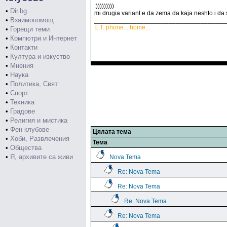
:)))))))))
•
Dir.bg
mi drugia variant e da zema da kaja neshto i da 
•
Взаимопомощ
_____________________________________
E.T. phone... home...
•
Горещи теми
•
Компютри и Интернет
•
Контакти
•
Култура и изкуство
•
Мнения
•
Наука
•
Политика, Свят
•
Спорт
•
Техника
•
Градове
•
Религия и мистика
•
Фен клубове
Цялата тема
•
Хоби, Развлечения
Тема
•
Общества
•
Я, архивите са живи
Nova Tema
Re: Nova Tema
Re: Nova Tema
Re: Nova Tema
Re: Nova Tema