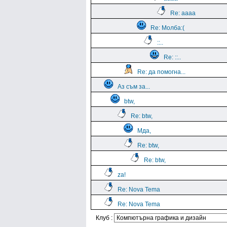
Re: aaaa
Re: Молба:(
::..
Re: ::..
Re: да помогна...
Аз съм за...
btw,
Re: btw,
Мда,
Re: btw,
Re: btw,
za!
Re: Nova Tema
Re: Nova Tema
Клуб :