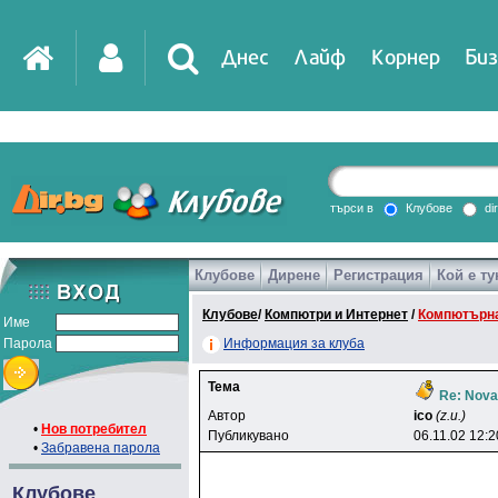
Днес
Лайф
Корнер
Биз
IT
DirTV
Impressio
търси в
Клубове
di
Клубове
Дирене
Регистрация
Кой е ту
Games
Клубове
/
Компютри и Интернет
/
Компютърна
Име
Парола
Информация за клуба
Тема
Re: Nov
Автор
ico
(z.u.)
•
Нов потребител
Публикувано
06.11.02 12:2
•
Забравена парола
Клубове