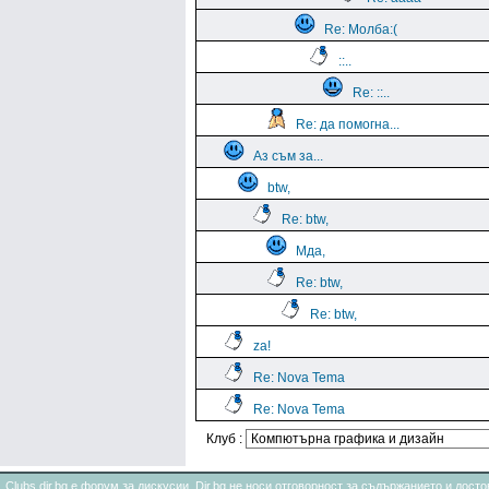
Re: Молба:(
::..
Re: ::..
Re: да помогна...
Аз съм за...
btw,
Re: btw,
Мда,
Re: btw,
Re: btw,
za!
Re: Nova Tema
Re: Nova Tema
Клуб :
Clubs.dir.bg е форум за дискусии. Dir.bg не носи отговорност за съдържанието и дос