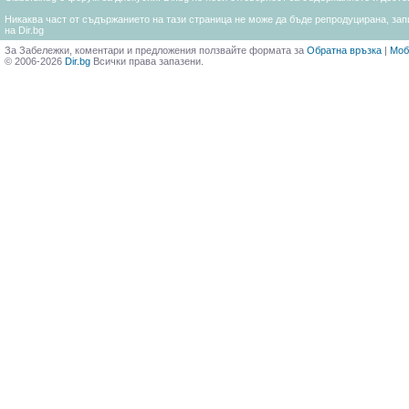
Никаква част от съдържанието на тази страница не може да бъде репродуцирана, запи
на Dir.bg
За Забележки, коментари и предложения ползвайте формата за
Обратна връзка
|
Моб
© 2006-2026
Dir.bg
Всички права запазени.