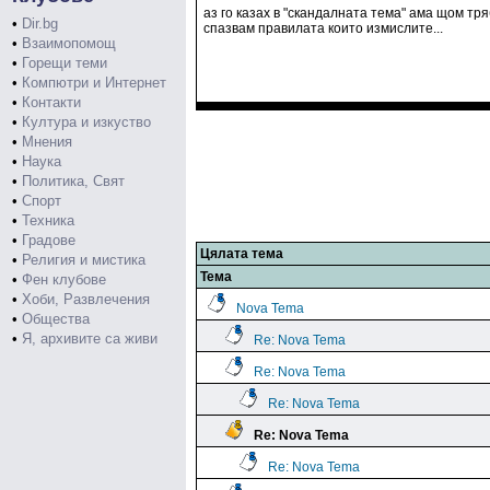
аз го казах в "скандалната тема" ама щом тря
•
Dir.bg
спазвам правилата които измислите...
•
Взаимопомощ
•
Горещи теми
•
Компютри и Интернет
•
Контакти
•
Култура и изкуство
•
Мнения
•
Наука
•
Политика, Свят
•
Спорт
•
Техника
•
Градове
Цялата тема
•
Религия и мистика
Тема
•
Фен клубове
•
Хоби, Развлечения
Nova Tema
•
Общества
•
Я, архивите са живи
Re: Nova Tema
Re: Nova Tema
Re: Nova Tema
Re: Nova Tema
Re: Nova Tema