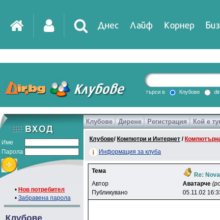
Днес
Лайф
Корнер
Биз
IT
DirTV
Impressio
търси в
Клубове
di
Клубове
Дирене
Регистрация
Кой е ту
Games
Клубове
/
Компютри и Интернет
/
Компютърна
Име
Парола
Информация за клуба
Тема
Re: Nov
Автор
Aвaтapчe
(p
•
Нов потребител
Публикувано
05.11.02 16:3
•
Забравена парола
Клубове