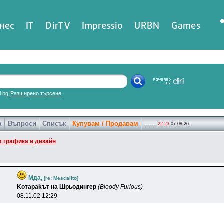
нес
IT
DirTV
Impressio
URBN
Games
ri.bg
Разширено търсене
к
Въпроси
Списък
Купувам / Продавам
22:23
07.08.26
 графика и дизайн
Мда,
[re: Mescalito]
Koтapakът нa Шpьoдинrep
(Bloody Furious)
08.11.02 12:29