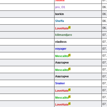
Jabata
07.
pro_O1
06.
borkin
06.
Sheffa
06.
06.
LoveHate
kilimandjaro
07.
vladisss
07.
voyager
07.
07.
Mescalito
Aвaтapчe
07.
07.
Mescalito
Aвaтapчe
07.
Snaker
07.
07.
LoveHate
07.
Mescalito
07.
LoveHate