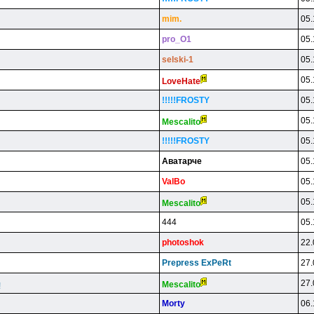
mim.
05.
pro_O1
05.
selski-1
05.
05.
LoveHate
!!!!!FROSTY
05.
05.
Mescalito
!!!!!FROSTY
05.
Aвaтapчe
05.
ValBo
05.
05.
Mescalito
444
05.
photoshok
22.
Prepress ExPeRt
27.
27.
Mescalito
!
Morty
06.