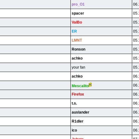
pro_O1
06.
spacer
05.
ValBo
05.
ER
05.
LMNT
05.
Ronson
05.
achko
05.
your fan
05.
achko
06.
06.
Mescalito
Firefox
06.
t.s.
06.
auslander
06.
R1dler
06.
ico
06.