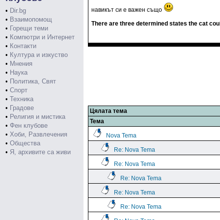
навикът си е важен също
•
Dir.bg
•
Взаимопомощ
There are three determined states the cat coul
•
Горещи теми
•
Компютри и Интернет
•
Контакти
•
Култура и изкуство
•
Мнения
•
Наука
•
Политика, Свят
•
Спорт
•
Техника
•
Градове
Цялата тема
•
Религия и мистика
Тема
•
Фен клубове
•
Хоби, Развлечения
Nova Tema
•
Общества
Re: Nova Tema
•
Я, архивите са живи
Re: Nova Tema
Re: Nova Tema
Re: Nova Tema
Re: Nova Tema