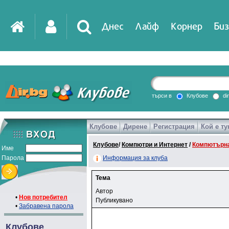
Днес
Лайф
Корнер
Биз
търси в
Клубове
di
Клубове
Дирене
Регистрация
Кой е ту
Клубове
/
Компютри и Интернет
/
Компютърна
Име
Парола
Информация за клуба
Тема
Автор
•
Нов потребител
Публикувано
•
Забравена парола
Клубове