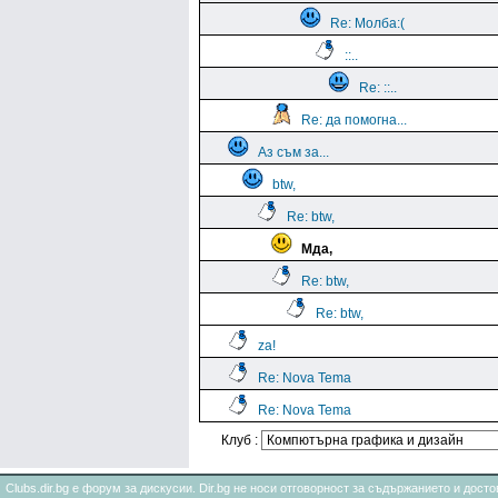
Re: Молба:(
::..
Re: ::..
Re: да помогна...
Аз съм за...
btw,
Re: btw,
Мда,
Re: btw,
Re: btw,
za!
Re: Nova Tema
Re: Nova Tema
Клуб :
Clubs.dir.bg е форум за дискусии. Dir.bg не носи отговорност за съдържанието и дос