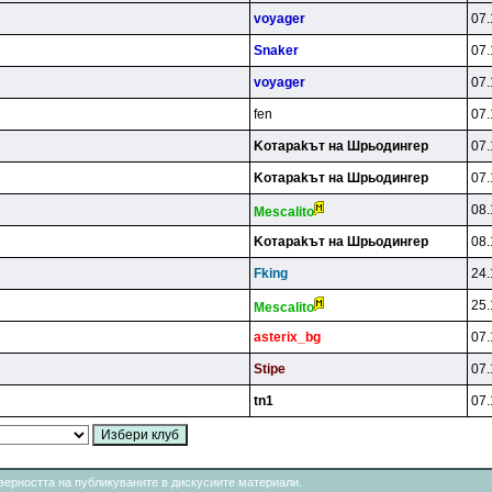
voyager
07.
Snaker
07.
voyager
07.
fen
07.
Koтapakът нa Шpьoдинrep
07.
Koтapakът нa Шpьoдинrep
07.
08.
Mescalito
Koтapakът нa Шpьoдинrep
08.
Fking
24.
25.
Mescalito
asterix_bg
07.
Stipe
07.
tn1
07.
товерността на публикуваните в дискусиите материали.