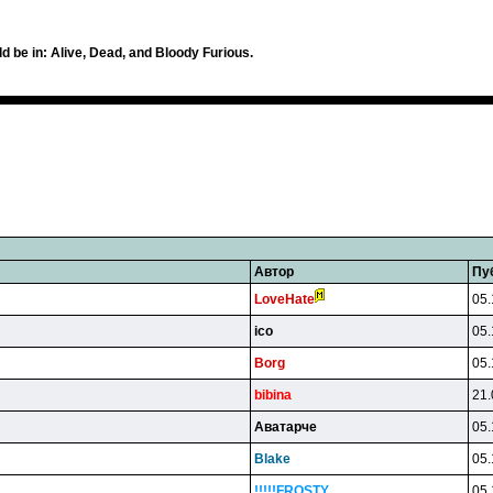
d be in: Alive, Dead, and Bloody Furious.
Автор
Пу
LoveHate
05.
ico
05.
Borg
05.
bibina
21.
Aвaтapчe
05.
Blake
05.
!!!!!FROSTY
05.