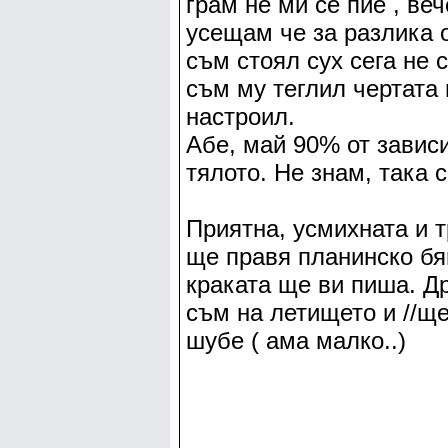
грам не ми се пие , ве
усещам че за разлика о
съм стоял сух сега не 
съм му теглил чертата 
настроил.
Абе, май 90% от зависи
тялото. Не знам, така 
Приятна, усмихната и т
ще правя планинско бя
краката ще ви пиша. Др
съм на летището и //ще
шубе ( ама малко..)