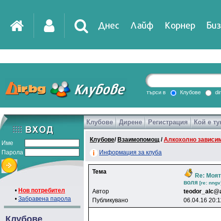
Днес
Лайф
Корнер
Биз
IT
DirTV
Impressio
търси в
Клубове
di
Клубове
Дирене
Регистрация
Кой е ту
Games
Клубове
/
Взаимопомощ
/
Алкохолно зависи
Име
Парола
Информация за клуба
Тема
Re: Моят
воля
[re: nngv
•
Нов потребител
Автор
teodor_alc@
•
Забравена парола
Публикувано
06.04.16 20:1
Клубове