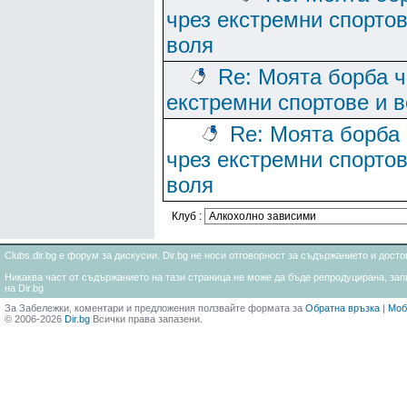
чрез екстремни спортов
воля
Re: Моята борба ч
екстремни спортове и 
Re: Моята борба
чрез екстремни спортов
воля
Клуб :
Clubs.dir.bg е форум за дискусии. Dir.bg не носи отговорност за съдържанието и дос
Никаква част от съдържанието на тази страница не може да бъде репродуцирана, запи
на Dir.bg
За Забележки, коментари и предложения ползвайте формата за
Обратна връзка
|
Моб
© 2006-2026
Dir.bg
Всички права запазени.