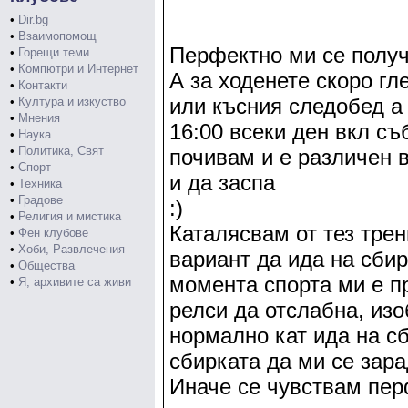
•
Dir.bg
•
Взаимопомощ
Перфектно ми се получ
•
Горещи теми
•
Компютри и Интернет
А за ходенете скоро гл
•
Контакти
или късния следобед а
•
Култура и изкуство
•
Мнения
16:00 всеки ден вкл съ
•
Наука
•
Политика, Свят
почивам и е различен в
•
Спорт
и да заспа
•
Техника
•
Градове
:)
•
Религия и мистика
Каталясвам от тез трен
•
Фен клубове
•
Хоби, Развлечения
вариант да ида на сбир
•
Общества
момента спорта ми е п
•
Я, архивите са живи
релси да отслабна, из
нормално кат ида на сб
сбирката да ми се зарад
Иначе се чувствам пер