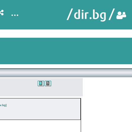
...
v.bg]