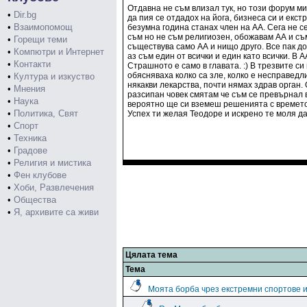
Отдавна не съм влизал тук, но този форум ми 
•
Dir.bg
да пия се отдадох на йога, бизнеса си и екст
•
Взаимопомощ
безумна година станах член на АА. Сега не с
съм но не съм религиозен, обожавам АА и съм
•
Горещи теми
съществува само АА и нищо друго. Все пак д
•
Компютри и Интернет
аз съм един от всички и един като всички. В
•
Контакти
Страшното е само в главата. :) В трезвите с
обясняваха колко са зле, колко е несправедли
•
Култура и изкуство
някакви лекарства, почти нямах здрав орган. 
•
Мнения
разсипан човек смятам че съм се превърнал в
•
Наука
вероятно ще си вземеш решенията с времето
•
Политика, Свят
Успех ти желая Теодоре и искрено те моля д
•
Спорт
•
Техника
•
Градове
•
Религия и мистика
•
Фен клубове
•
Хоби, Развлечения
•
Общества
•
Я, архивите са живи
Цялата тема
Тема
Моята борба чрез екстремни спортове и