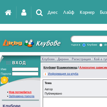
Днес
Лайф
Корнер
Биз
търси в
Клубове
di
Клубове
Дирене
Регистрация
Кой е ту
Клубове
/
Взаимопомощ
/
Алкохолно зависи
Име
Парола
Информация за клуба
Тема
Автор
•
Нов потребител
Публикувано
•
Забравена парола
Клубове