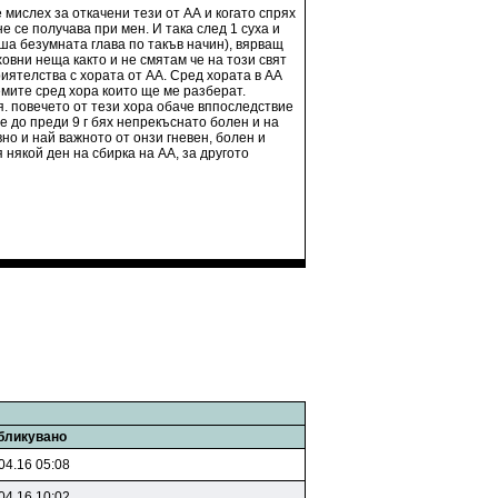
 мислех за откачени тези от АА и когато спрях
е се получава при мен. И така след 1 суха и
оша безумната глава по такъв начин), вярващ
овни неща както и не смятам че на този свят
ятелства с хората от АА. Сред хората в АА
лемите сред хора които ще ме разберат.
ля. повечето от тези хора обаче вппоследствие
 че до преди 9 г бях непрекъснато болен и на
вно и най важното от онзи гневен, болен и
 някой ден на сбирка на АА, за другото
бликувано
04.16 05:08
04.16 10:02