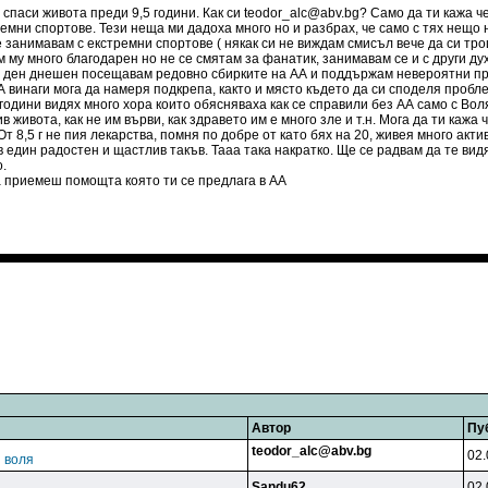
спаси живота преди 9,5 години. Как си teodor_alc@abv.bg? Само да ти кажа че
ремни спортове. Тези неща ми дадоха много но и разбрах, че само с тях нещо н
е занимавам с екстремни спортове ( някак си не виждам смисъл вече да си тр
 му много благодарен но не се смятам за фанатик, занимавам се и с други дух
о ден днешен посещавам редовно сбирките на АА и поддържам невероятни при
 АА винаги мога да намеря подкрепа, както и място където да си споделя проб
и години видях много хора които обясняваха как се справили без АА само с Во
в живота, как не им върви, как здравето им е много зле и т.н. Мога да ти кажа
От 8,5 г не пия лекарства, помня по добре от като бях на 20, живея много акти
 един радостен и щастлив такъв. Тааа така накратко. Ще се радвам да те видя
.
а приемеш помощта която ти се предлага в АА
Автор
Пу
teodor_alc@abv.bg
02.
 воля
Sandu62
02.