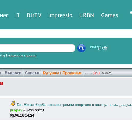
нес
IT
DirTV
Impressio
URBN
Games
ri.bg
Разширено търсене
к
Въпроси
Списък
Купувам / Продавам
19:11
06.08.26
ми
Re: Моята борба чрез екстремни спортове и воля
[re: teodor_alc@ab
puvpav
(шматорко)
08.06.16 14:24