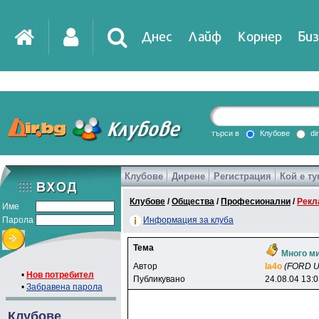
Днес
Лайф
Корнер
Биз
IT
DirTV
Impressio
търси в
Клубове
di
Клубове
Дирене
Регистрация
Кой е ту
Games
Клубове
/
Общества
/
Професионални
/
Рекл
Име
Парола
Информация за клуба
Тема
Много ми
Автор
la4o
(FORD 
•
Нов потребител
Публикувано
24.08.04 13:
•
Забравена парола
Клубове