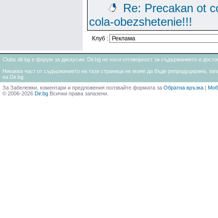
Re: Precakan ot c
cola-obezshetenie!!!
Клуб :
Clubs.dir.bg е форум за дискусии. Dir.bg не носи отговорност за съдържанието и дос
Никаква част от съдържанието на тази страница не може да бъде репродуцирана, запи
на Dir.bg
За Забележки, коментари и предложения ползвайте формата за
Обратна връзка
|
Моб
© 2006-2026
Dir.bg
Всички права запазени.