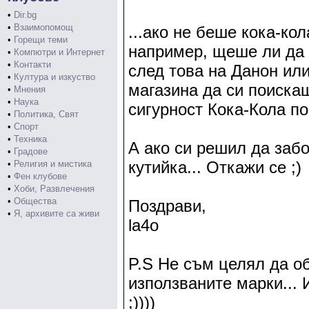
•
Dir.bg
•
Взаимопомощ
...ако не беше кока-ко
•
Горещи теми
например, щеше ли да 
•
Компютри и Интернет
•
Контакти
след това на Данон ил
•
Култура и изкуство
магазина да си поискаш
•
Мнения
•
Наука
сигурност Кока-Кола по
•
Политика, Свят
•
Спорт
•
Техника
А ако си решил да заб
•
Градове
кутийка... Откажи се ;)
•
Религия и мистика
•
Фен клубове
•
Хоби, Развлечения
•
Общества
Поздрави,
•
Я, архивите са живи
la4o
P.S Не съм целял да об
използваните марки...
;))))