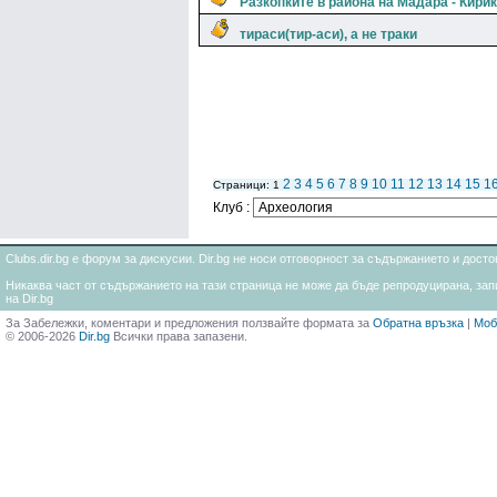
Разкопките в района на Мадара - Кири
тираси(тир-аси), а не траки
2
3
4
5
6
7
8
9
10
11
12
13
14
15
1
Страници: 1
Клуб :
Clubs.dir.bg е форум за дискусии. Dir.bg не носи отговорност за съдържанието и дос
Никаква част от съдържанието на тази страница не може да бъде репродуцирана, запи
на Dir.bg
За Забележки, коментари и предложения ползвайте формата за
Обратна връзка
|
Моб
© 2006-2026
Dir.bg
Всички права запазени.