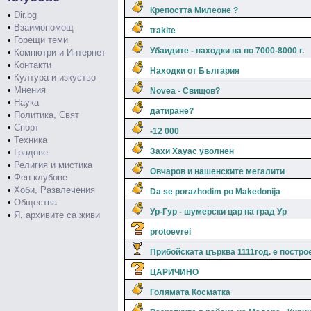
Крепостта Милеоне ?
•
Dir.bg
•
Взаимопомощ
trakite
•
Горещи теми
Убаидите - находки на по 7000-8000 г.
•
Компютри и Интернет
•
Контакти
Находки от България
•
Култура и изкуство
•
Мнения
Novea - Свищов?
•
Наука
датиране?
•
Политика, Свят
•
Спорт
-12 000
•
Техника
Захи Хауас уволнен
•
Градове
•
Религия и мистика
Овчаров и нашенските мегалити
•
Фен клубове
•
Хоби, Развлечения
Da se porazhodim po Makedonija
•
Общества
Ур-Гур - шумерски цар на град Ур
•
Я, архивите са живи
protoevrei
Прибойската църква 1111год. е постро
ЦАРИЧИНО
Голямата Косматка