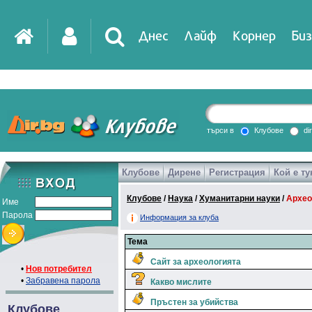
Днес
Лайф
Корнер
Биз
IT
DirTV
Impressio
търси в
Клубове
di
Клубове
Дирене
Регистрация
Кой е ту
Games
Клубове
/
Наука
/
Хуманитарни науки
/
Архео
Име
Парола
Информация за клуба
Тема
Сайт за археологията
•
Нов потребител
•
Забравена парола
Какво мислите
Пръстен за убийства
Клубове